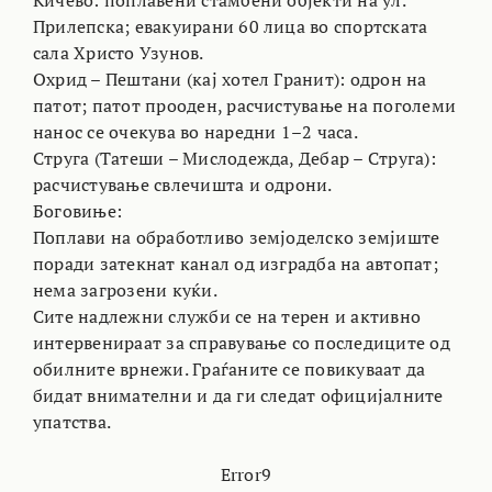
Прилепска; евакуирани 60 лица во спортската
сала Христо Узунов.
Охрид – Пештани (кај хотел Гранит): одрон на
патот; патот прооден, расчистување на поголеми
нанос се очекува во наредни 1–2 часа.
Струга (Татеши – Мислодежда, Дебар – Струга):
расчистување свлечишта и одрони.
Боговиње:
Поплави на обработливо земјоделско земјиште
поради затекнат канал од изградба на автопат;
нема загрозени куќи.
Сите надлежни служби се на терен и активно
интервенираат за справување со последиците од
обилните врнежи. Граѓаните се повикуваат да
бидат внимателни и да ги следат официјалните
упатства.
Error9