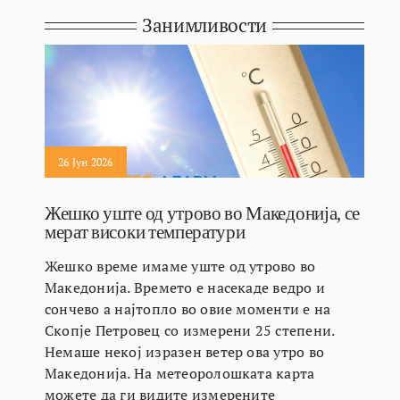
Занимливости
26 Јун 2026
Жешко уште од утрово во Македонија, се
мерат високи температури
Жешко време имаме уште од утрово во
Македонија. Времето е насекаде ведро и
сончево а најтопло во овие моменти е на
Скопје Петровец со измерени 25 степени.
Немаше некој изразен ветер ова утро во
Македонија. На метеоролошката карта
можете да ги видите измерените