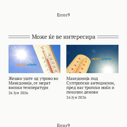
Error9
Може ќе ве интересира
Жешко уште од утрово во
Македонија под
В
Македонија, се мерат
Суптропски антициклон,
т
високи температури
пред нас тропски ноќи и
и
пеколни денови
26 Јун 2026
2
26 Јун 2026
Error9