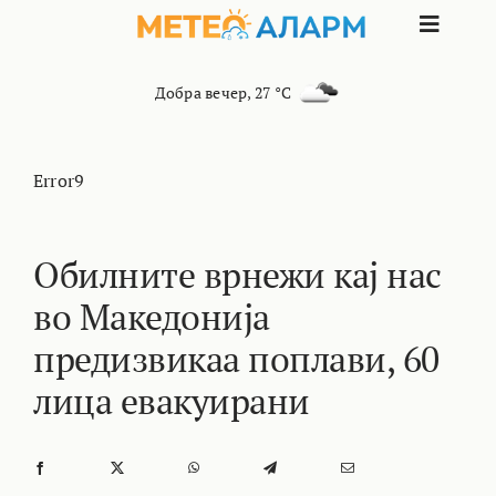
Skip
Toggle
to
content
Naviga
ПОЧЕТНА
Добра вечер
,
27 °C
МАКЕДОНИЈА
Error9
ОСТАНАТИ РЕГИОНИ
Обилните врнежи кај нас
во Македонија
ИНТЕРЕСНО
предизвикаа поплави, 60
КОНТАКТ
лица евакуирани
МАРКЕТИНГ