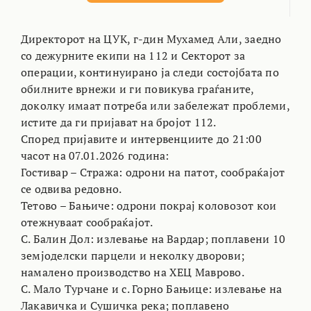
Директорот на ЦУК, г-дин Мухамед Али, заедно
со дежурните екипи на 112 и Секторот за
операции, континуирано ја следи состојбата по
обилните врнежи и ги повикува граѓаните,
доколку имаат потреба или забележат проблеми,
истите да ги пријават на бројот 112.
Според пријавите и интервенциите до 21:00
часот на 07.01.2026 година:
Гостивар – Стража: одрони на патот, сообраќајот
се одвива редовно.
Тетово – Бањиче: одрони покрај коловозот кои
отежнуваат сообраќајот.
С. Балин Дол: излевање на Вардар; поплавени 10
земјоделски парцели и неколку дворови;
намалено производство на ХЕЦ Маврово.
С. Мало Турчане и с. Горно Бањице: излевање на
Лакавичка и Сушичка река; поплавено