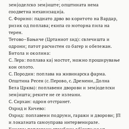
земјоделско земјиште; општината нема
соодветна механизација.
С. Форино: паднато дрво во коритото на Вардар,
ризик од поплава; екипа со моторна пила на
терен.
Тетово–Бањиче (Цртаниот ѕид): свлечишта и
одрони; патот расчистен со багер и обележан.
Битола и околина:
С. Лера: поплава кај мостот, можно проширување
кон селото.
С. Породин: поплава на живинарска фарма.
Општина Ресен (с. Перово, с. Дремени, Долна
Бела Црква): поплавени дворови и земјоделски
земјишта; реките не се излеани.
С. Сирхан: одрон отстранет.
Охрид и Кичево:
Охрид: поплавени подруми, гаражи и дворови; ЈП
и локалната самоуправа интервенирале.
Кичево: поплавени стамбени објекти на ул.