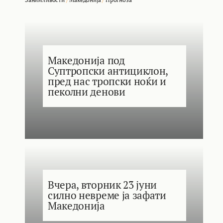
Македонија под
Суптропски антициклон,
пред нас тропски ноќи и
пеколни денови
Вчера, вторник 23 јуни
силно невреме ја зафати
Македонија