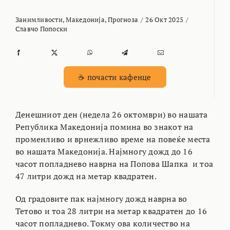
Занимливости
,
Македонија
,
Прогноза
/
26 Окт 2025
/
Славчо Попоски
☕ почасти кафенце
Денешниот ден (недела 26 октомври) во нашата
Република Македонија помина во знакот на
променливо и врнежливо време на повеќе места
во нашата Македонија. Најмногу дожд до 16
часот попладнево наврна на Попова Шапка и тоа
47 литри дожд на метар квадратен.
Од градовите пак најмногу дожд наврна во
Тетово и тоа 28 литри на метар квадратен до 16
часот попладнево. Токму ова количество на