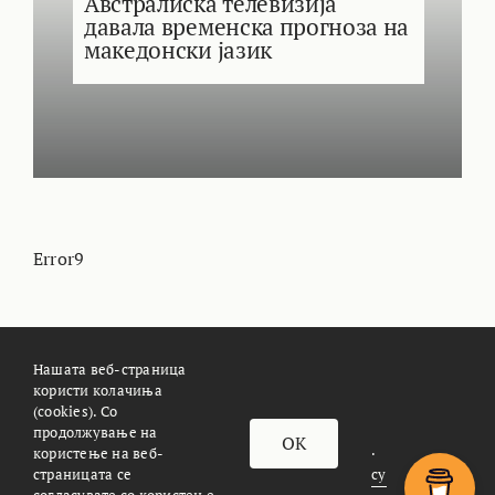
Австралиска телевизија
давала временска прогноза на
македонски јазик
Error9
Нашата веб-страница
користи колачиња
(cookies). Со
За Meteoalarm.mk
Импресум
продолжување на
OK
© METEOALARM. All Rights Reserved.
користење на веб-
страницата се
Made with
by
Æther Marketing Agency