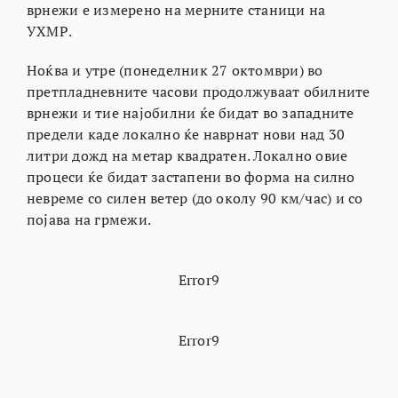
врнежи е измерено на мерните станици на
УХМР.
Ноќва и утре (понеделник 27 октомври) во
претпладневните часови продолжуваат обилните
врнежи и тие најобилни ќе бидат во западните
предели каде локално ќе наврнат нови над 30
литри дожд на метар квадратен. Локално овие
процеси ќе бидат застапени во форма на силно
невреме со силен ветер (до околу 90 км/час) и со
појава на грмежи.
Error9
Error9