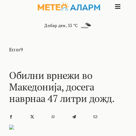
Skip
Toggle
to
content
Naviga
ПОЧЕТНА
Добар ден
,
33 °C
МАКЕДОНИЈА
Error9
ОСТАНАТИ РЕГИОНИ
Обилни врнежи во
Македонија, досега
ИНТЕРЕСНО
наврнаа 47 литри дожд.
КОНТАКТ
МАРКЕТИНГ