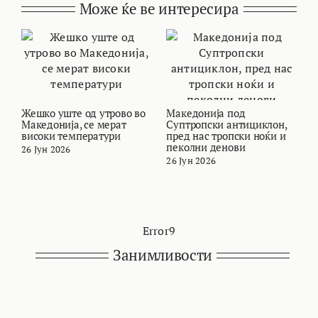
Може ќе ве интересира
Жешко уште од утрово во
Македонија под
В
Македонија, се мерат
Суптропски антициклон,
т
високи температури
пред нас тропски ноќи и
и
пеколни денови
26 Јун 2026
2
26 Јун 2026
Error9
Занимливости