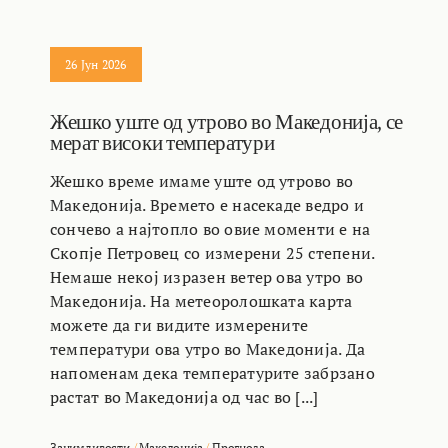
26 Јун 2026
Жешко уште од утрово во Македонија, се
мерат високи температури
Жешко време имаме уште од утрово во
Македонија. Времето е насекаде ведро и
сончево а најтопло во овие моменти е на
Скопје Петровец со измерени 25 степени.
Немаше некој изразен ветер ова утро во
Македонија. На метеоролошката карта
можете да ги видите измерените
температури ова утро во Македонија. Да
напоменам дека температурите забрзано
растат во Македонија од час во [...]
Занимливости
/
Македонија
/
Прогноза