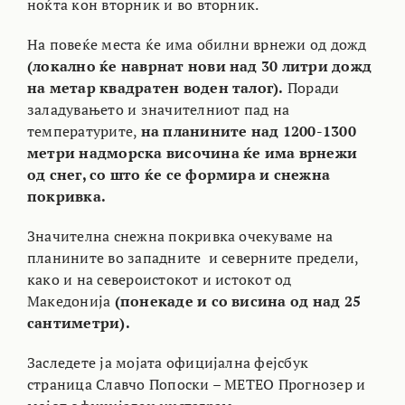
ноќта кон вторник и во вторник.
На повеќе места ќе има обилни врнежи од дожд
(локално ќе наврнат нови над 30 литри дожд
на метар квадратен воден талог).
Поради
заладувањето и значителниот пад на
температурите,
на планините над 1200-1300
метри надморска височина ќе има врнежи
од снег, со што ќе се формира и снежна
покривка.
Значителна снежна покривка очекуваме на
планините во западните и северните предели,
како и на североистокот и истокот од
Македонија
(понекаде и со висина од над 25
сантиметри).
Заследете ја мојата официјална фејсбук
страница
Славчо Попоски – МЕТЕО Прогнозер
и