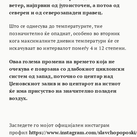
ветер, најпрвин од југоисточен, а потоа од
северен и од северозападен правец.
Што се однесува до температурите, тие
позначително ќе опаднат, особено во вторник
кога максималните дневни температури ќе се
искачуваат во интервалот помеѓу 4 и 12 степени.
Оваа голема промена на времето која не
очекува е поврзана со длабокиот циклонски
систем од запад, поточно со центар над
Џеновскиот залив и во центарот на истиот
ќе има присуство на значително поладен
воздух.
Заследете го мојот официјален инстаграм
профил
https://www.instagram.com/slavchopoposki