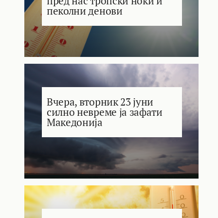
пред нас тропски ноќи и
пеколни денови
Вчера, вторник 23 јуни
силно невреме ја зафати
Македонија