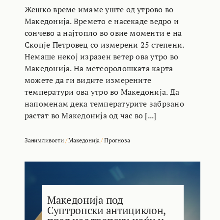
Жешко време имаме уште од утрово во
Македонија. Времето е насекаде ведро и
сончево а најтопло во овие моменти е на
Скопје Петровец со измерени 25 степени.
Немаше некој изразен ветер ова утро во
Македонија. На метеоролошката карта
можете да ги видите измерените
температури ова утро во Македонија. Да
напоменам дека температурите забрзано
растат во Македонија од час во [...]
Занимливости
/
Македонија
/
Прогноза
Македонија под
Суптропски антициклон,