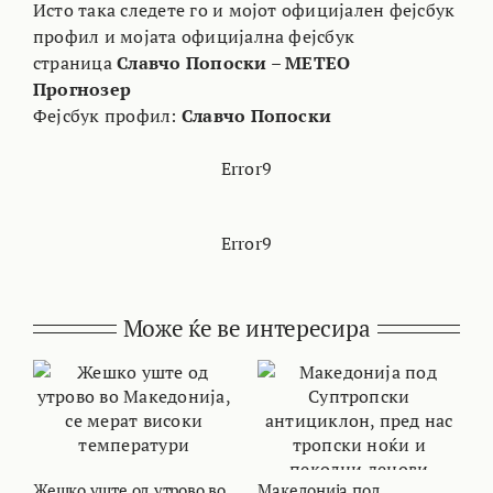
Исто така следете го и мојот официјален фејсбук
профил и мојата официјална фејсбук
страница
Славчо Попоски – МЕТЕО
Прогнозер
Фејсбук профил:
Славчо Попоски
Error9
Error9
Може ќе ве интересира
Жешко уште од утрово во
Македонија под
В