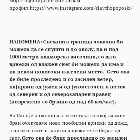
мојот официјален инстаграм
профил
https://www.instagram.com/slavchopoposki/
НАПОМЕНА: Снежната граница локално би
можела да се спушти и до околу, па и под
1000 метри надморска височина, со што
врнежи од влажен снег би можело да има и
на некои повисоки населени места. Сето ова
ќе биде проследено и со засилен ветер,
најпрвин од јужен и од југоисточен, а потоа
од северен и од северозападен правец
(повремено со брзина од над 60 км/час).
Во Скопје и околината исто така со овој влажен
бран очекуваме нови пообилни врнежи од дожд,
а на околните планини врнежите ќе бидат од
снег.
Сето ова ќе биде проследено со засилен