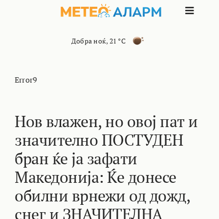
Skip
Toggle
to
content
Naviga
ПОЧЕТНА
Добра ноќ
,
21 °C
МАКЕДОНИЈА
Error9
ОСТАНАТИ РЕГИОНИ
Нов влажен, но овој пат и
значително ПОСТУДЕН
ИНТЕРЕСНО
бран ќе ја зафати
КОНТАКТ
Македонија: Ќе донесе
обилни врнежи од дожд,
МАРКЕТИНГ
снег и ЗНАЧИТЕЛНА