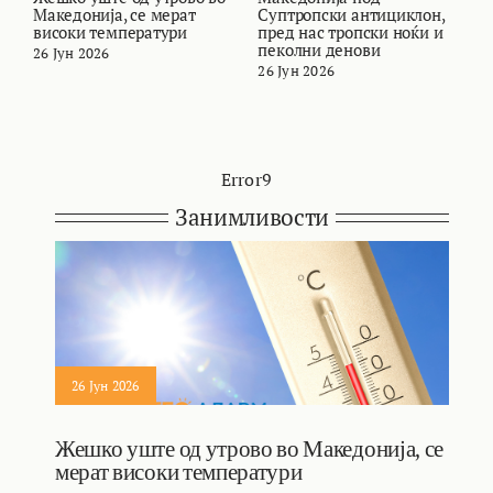
Македонија, се мерат
Суптропски антициклон,
с
високи температури
пред нас тропски ноќи и
М
пеколни денови
26 Јун 2026
2
26 Јун 2026
Error9
Занимливости
26 Јун 2026
Жешко уште од утрово во Македонија, се
мерат високи температури