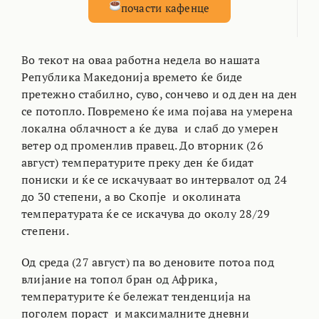
почасти кафенце
Во текот на оваа работна недела во нашата
Република Македонија времето ќе биде
претежно стабилно, суво, сончево и од ден на ден
се потопло. Повремено ќе има појава на умерена
локална облачност а ќе дува и слаб до умерен
ветер од променлив правец. До вторник (26
август) температурите преку ден ќе бидат
пониски и ќе се искачуваат во интервалот од 24
до 30 степени, а во Скопје и околината
температурата ќе се искачува до околу 28/29
степени.
Од среда (27 август) па во деновите потоа под
влијание на топол бран од Африка,
температурите ќе бележат тенденција на
поголем пораст и максималните дневни