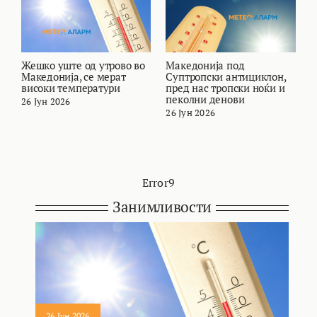
Жешко уште од утрово во
Македонија под
В
Македонија, се мерат
Суптропски антициклон,
т
високи температури
пред нас тропски ноќи и
и
пеколни денови
26 Јун 2026
2
26 Јун 2026
Error9
Занимливости
26 Јун 2026