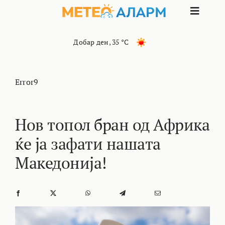
Skip
Toggle
to
content
Naviga
ПОЧЕТНА
Добар ден
,
35 °C
МАКЕДОНИЈА
Error9
ОСТАНАТИ РЕГИОНИ
Нов топол бран од Африка
ќе ја зафати нашата
ИНТЕРЕСНО
Македонија!
КОНТАКТ
МАРКЕТИНГ