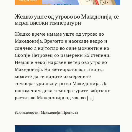
Жешко уште од утрово во Македонија, се
мерат високи температури
Жешко време имаме уште од утрово во
Македонија. Времето е насекаде ведро и
сончево а најтопло во овие моменти е на
Скопје Петровец со измерени 25 степени.
Немаше некој изразен ветер ова утро во
Македонија. На метеоролошката карта
можете да ги видите измерените
температури ова утро во Македонија. Да
напоменам дека температурите забрзано
растат во Македонија од час во [...]
Занимливости
/
Македонија
/
Прогноза