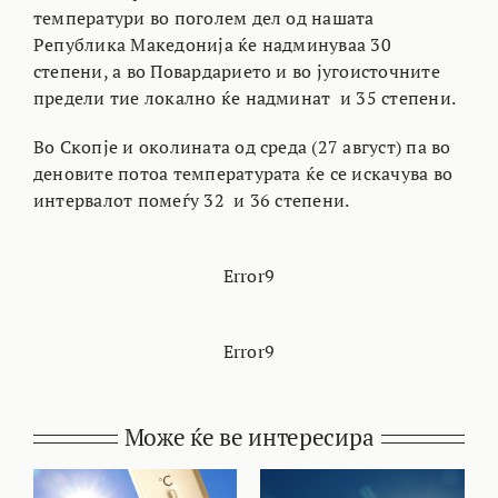
температури во поголем дел од нашата
Република Македонија ќе надминуваа 30
степени, а во Повардарието и во југоисточните
предели тие локално ќе надминат и 35 степени.
Во Скопје и околината од среда (27 август) па во
деновите потоа температурата ќе се искачува во
интервалот помеѓу 32 и 36 степени.
Error9
Error9
Може ќе ве интересира