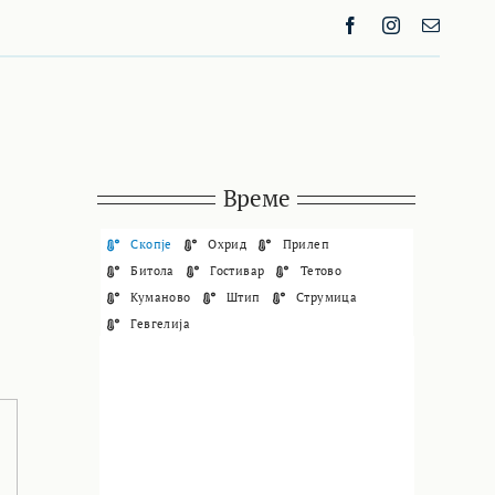
Време
Скопје
Охрид
Прилеп
Битола
Гостивар
Тетово
Куманово
Штип
Струмица
Гевгелија
СКОПЈЕ
07:41,
07/08/2026
27
°C