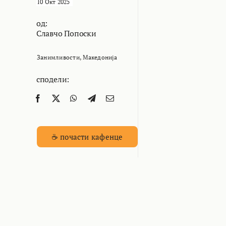
10 Окт 2025
од:
Славчо Попоски
Занимливости
,
Македонија
сподели:
☕ почасти кафенце