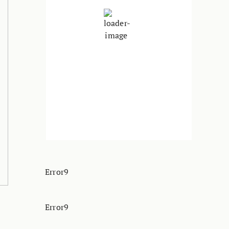
Чисто Небо
Налет на ветер:
4 Km/h
Облаци:
5%
Изгрејсонце:
04:33
Зајдисонце:
18:46
35 %
1014 hPa
3 Km/h
Error9
Error9