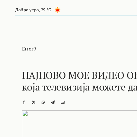
Skip
Добро утро
,
29 °C
to
content
Error9
НАЈНОВО МОЕ ВИДЕО ОБ
која телевизија можете да