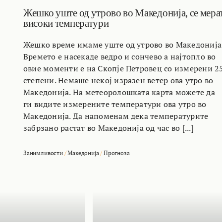
Жешко уште од утрово во Македонија, се мера
високи температури
Жешко време имаме уште од утрово во Македонија
Времето е насекаде ведро и сончево а најтопло во
овие моменти е на Скопје Петровец со измерени 2
степени. Немаше некој изразен ветер ова утро во
Македонија. На метеоролошката карта можете да
ги видите измерените температури ова утро во
Македонија. Да напоменам дека температурите
забрзано растат во Македонија од час во [...]
Занимливости
/
Македонија
/
Прогноза