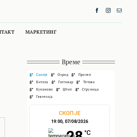
НТАКТ
МАРКЕТИНГ
Време
Скопје
Охрид
Прилеп
Битола
Гостивар
Тетово
Куманово
Штип
Струмица
Гевгелија
СКОПЈЕ
19:00,
07/08/2026
28
°C