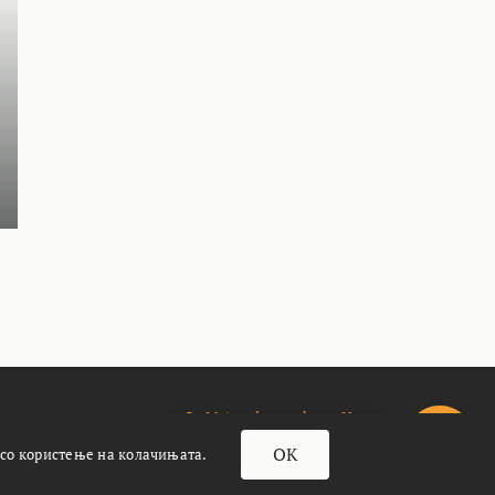
За Meteoalarm.mk
Импресум
OK
 со користење на колачињата.
почасти кафенце☕️