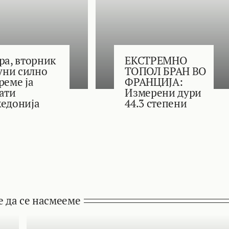
ра, вторник
ЕКСТРЕМНО
јуни силно
ТОПОЛ БРАН ВО
реме ја
ФРАНЦИЈА:
ати
Измерени дури
едонија
44.3 степени
е да се насмееме