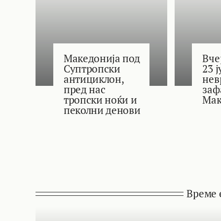
Македонија под
Вче
Суптропски
23 
антициклон,
нев
пред нас
заф
тропски ноќи и
Мак
пеколни денови
Време 