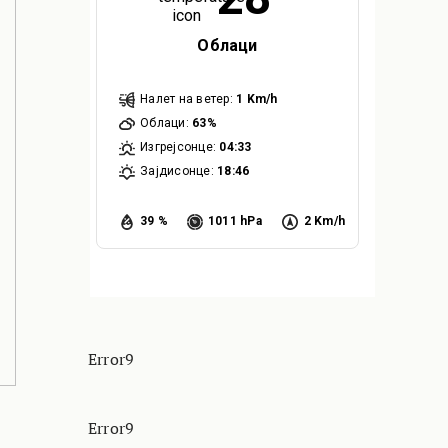
Облаци
Налет на ветер:
1 Km/h
Облаци:
63%
Изгрејсонце:
04:33
Зајдисонце:
18:46
39 %
1011 hPa
2 Km/h
Error9
Error9