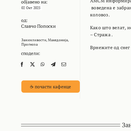
АМСМ информира д
објавено на:
воведена е забра
02 Окт 2025
коловоз.
од:
Славчо Попоски
Како што велат, и
– Стража .
Занимливости
,
Македонија
,
Прогноза
Врнежите од снег 
сподели:
☕ почасти кафенце
За