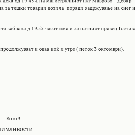
ека од 19:45ч. на магистралниот пат Маврово – Дебар
на за тешки товарни возила поради задржување на снег 
ста забрана д 19.55 часот има и за патниот правец Гостив
продолжуваат и оваа ноќ и утре ( петок 3 октомври).
Error9
нимливости