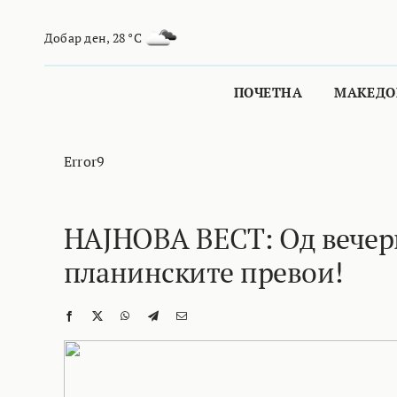
Skip
to
Добар ден
,
28 °C
content
ПОЧЕТНА
МАКЕДО
Error9
НАЈНОВА ВЕСТ: Од вечерв
планинските превои!