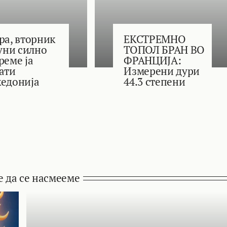
ра, вторник
ЕКСТРЕМНО
јуни силно
ТОПОЛ БРАН ВО
реме ја
ФРАНЦИЈА:
ати
Измерени дури
едонија
44.3 степени
е да се насмееме