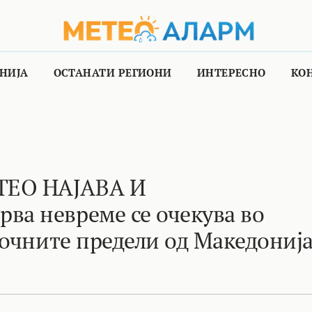
НИЈА
ОСТАНАТИ РЕГИОНИ
ИНТЕРЕСНО
КО
ТЕО НАЈАВА И
а невреме се очекува во
точните предели од Македониј