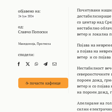
Почитувани наши,
објавено на:
дестабилизираше 
24 Јун 2024
со центар над Ср
од:
нестабилно облач
Славчо Попоски
ветер и локална п
Македонија
,
Прогноза
Појава на невреме
а појава на невр
сподели:
ветер и со појава
Нестабилност веч
североисточните 
пороен дожд, грме
☕ почасти кафенце
ветер и со појава
на пороен дожд, г
Апелираме на голе
силни електрични