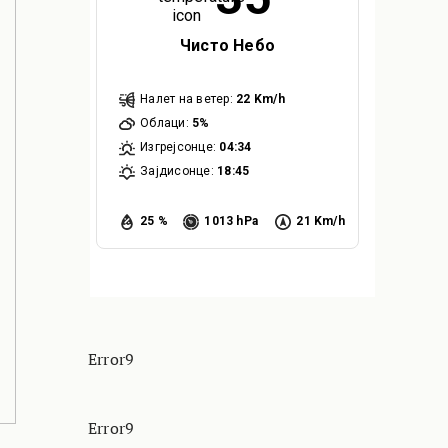
Чисто Небо
Налет на ветер:
22 Km/h
Облаци:
5%
Изгрејсонце:
04:34
Зајдисонце:
18:45
25 %
1013 hPa
21 Km/h
Error9
Error9