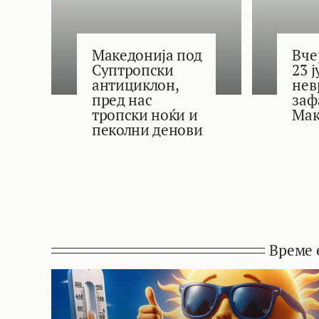
Македонија под
Вче
Суптропски
23 
антициклон,
нев
пред нас
заф
тропски ноќи и
Мак
пеколни денови
Време 