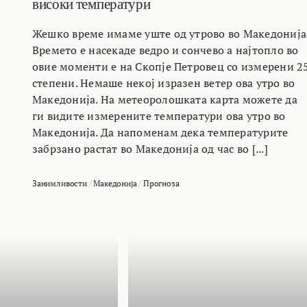
високи температури
Жешко време имаме уште од утрово во Македонија
Времето е насекаде ведро и сончево а најтопло во
овие моменти е на Скопје Петровец со измерени 2
степени. Немаше некој изразен ветер ова утро во
Македонија. На метеоролошката карта можете да
ги видите измерените температури ова утро во
Македонија. Да напоменам дека температурите
забрзано растат во Македонија од час во [...]
Занимливости
/
Македонија
/
Прогноза