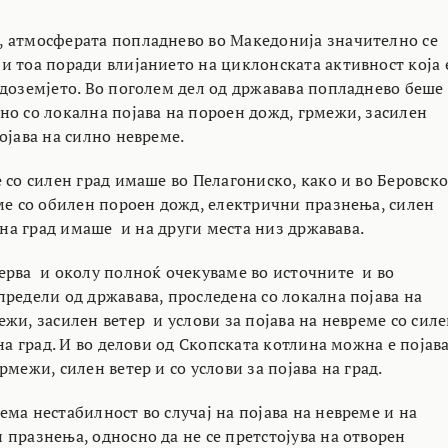
 атмосферата попладнево во Македонија значително се
и тоа поради влијанието на циклонската активност која 
едоземјето. Во поголем дел од државава попладнево беше
но со локална појава на пороен дожд, грмежи, засилен
ојава на силно невреме.
 со силен град имаше во Пелагониско, како и во Беровско
еме со обилен пороен дожд, електрични празнења, силен
 на град имаше и на други места низ државава.
ерва и околу полноќ очекуваме во источните и во
предели од државава, проследена со локална појава на
жи, засилен ветер и услови за појава на невреме со сил
 на град. И во делови од Скопската котлина можна е појав
рмежи, силен ветер и со услови за појава на град.
ма нестабилност во случај на појава на невреме и на
 празнења, односно да не се претстојува на отворен