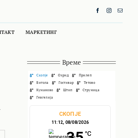
НТАКТ
МАРКЕТИНГ
Време
Скопје
Охрид
Прилеп
Битола
Гостивар
Тетово
Куманово
Штип
Струмица
Гевгелија
а
СКОПЈЕ
11:12,
08/08/2026
35
°C