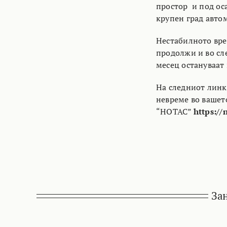
простор и под оса
крупен град авто
Нестабилното вре
продолжи и во сле
месец остануваат 
На следниот линк
невреме во вашет
“НОТАС”
https://
За