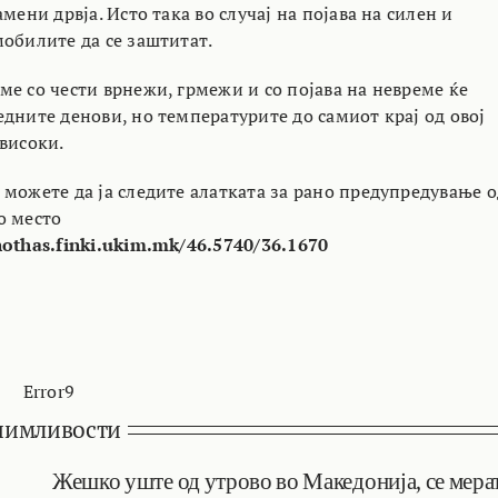
мени дрвја. Исто така во случај на појава на силен и
мобилите да се заштитат.
ме со чести врнежи, грмежи и со појава на невреме ќе
дните денови, но температурите до самиот крај од овој
високи.
 можете да ја следите алатката за рано предупредување о
о место
nothas.finki.ukim.mk/46.5740/36.1670
Error9
нимливости
Жешко уште од утрово во Македонија, се мера