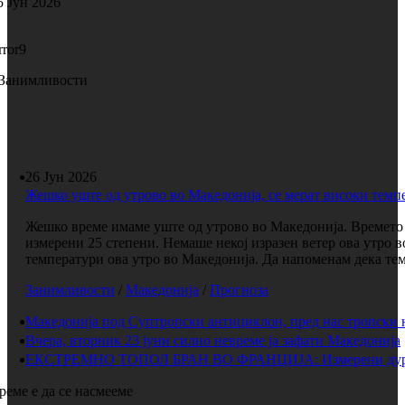
5 Јун 2026
rror9
Занимливости
26 Јун 2026
Жешко уште од утрово во Македонија, се мерат високи темп
Жешко време имаме уште од утрово во Македонија. Времето е
измерени 25 степени. Немаше некој изразен ветер ова утро 
температури ова утро во Македонија. Да напоменам дека темп
Занимливости
/
Македонија
/
Прогноза
Македонија под Суптропски антициклон, пред нас тропски 
Вчера, вторник 23 јуни силно невреме ја зафати Македонија
ЕКСТРЕМНО ТОПОЛ БРАН ВО ФРАНЦИЈА: Измерени дури 
реме е да се насмееме