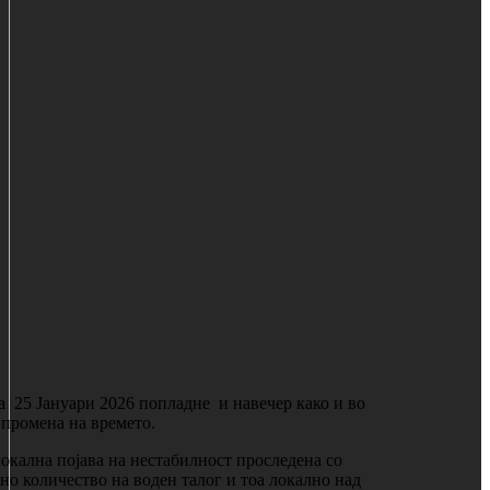
ла 25 Јануари 2026 попладне и навечер како и во
 промена на времето.
локална појава на нестабилност проследена со
но количество на воден талог и тоа локално над