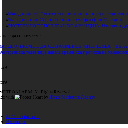
Македонија под Суптропски антициклон, пред нас тропски 
Вчера, вторник 23 јуни силно невреме ја зафати Македонија
ЕКСТРЕМНО ТОПОЛ БРАН ВО ФРАНЦИЈА: Измерени дури 
еме е да се насмееме
(ВИДЕО) ВРЕМЕ Е ДА СЕ НАСМЕЕМЕ: СНЕГ ШИБА – ВЕТ
Австралиска телевизија давала временска прогноза на македонск
ror9
ror9
METEOALARM. All Rights Reserved.
de with
by
Æther Marketing Agency
За Meteoalarm.mk
Импресум