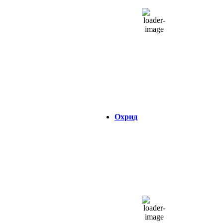
25 %
1010 hPa
12 Km/h
Налет на ветер:
16 Km/h
Облаци:
12%
Visibility:
0 km
Изгрејсонце:
04:33
Зајдисонце:
18:46
Охрид
ОХРИД
12:11,
07/08/2026
30
°C
одвоени облаци
35 %
1012 hPa
5 Km/h