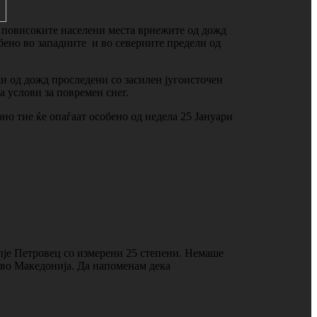
о повисоките населени места врнежите од дожд
бено во западните и во северните предели од
и од дожд проследени со засилен југоисточен
а услови за повремен снег.
рно тие ќе опаѓаат особено од недела 25 Јануари
пје Петровец со измерени 25 степени. Немаше
о во Македонија. Да напоменам дека