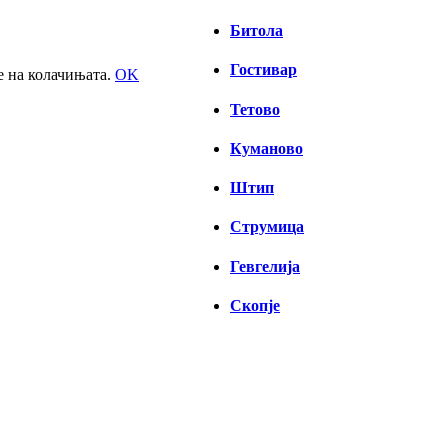
Битола
Гостивар
е на колачињата.
OK
Тетово
Куманово
Штип
Струмица
Гевгелија
Скопје
СКОПЈЕ
12:11,
07/08/2026
34
°C
неколку облаци