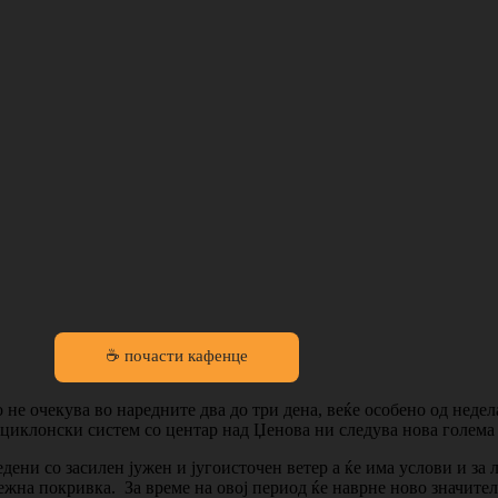
☕ почасти кафенце
 не очекува во наредните два до три дена, веќе особено од неде
циклонски систем со центар над Џенова ни следува нова голема
ни со засилен јужен и југоисточен ветер а ќе има услови и за 
ежна покривка. За време на овој период ќе наврне ново значител