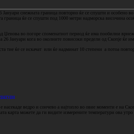
26 Јануари снежната граница повторно ќе се спушти и особено в
а граница ќе се спушти под 1000 метри надморска височина осо
над Џенова во погоре споменатиот период ќе има пообилни врнеж
а 26 Јануари кога во околните повисоки предели од Скопје ќе им
ста тие ќе се искачат или ќе надминат 10 степени а потоа повто
ератури
 насекаде ведро и сончево а најтопло во овие моменти е на Ско
ката карта можете да ги видите измерените температури ова утр