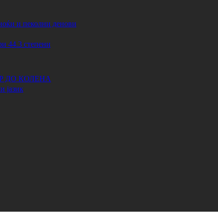
ноќи и пеколни денови
44.3 степени
АР ДО КОЛЕНА
и јазик