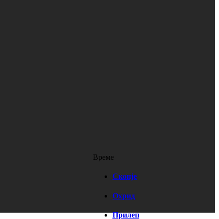
Време
Скопје
Охрид
Прилеп