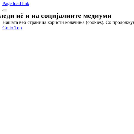
Page load link
леди нѐ и на
социјалните медиуми
Нашата веб-страница користи колачиња (cookies). Со продолжув
Go to Top