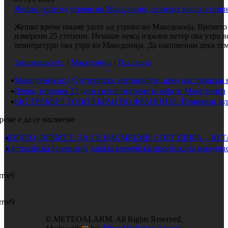
Жешко уште од утрово во Македонија, се мерат високи темп
Жешко време имаме уште од утрово во Македонија. Времето е
измерени 25 степени. Немаше некој изразен ветер ова утро 
температури ова утро во Македонија. Да напоменам дека темп
Занимливости
/
Македонија
/
Прогноза
Македонија под Суптропски антициклон, пред нас тропски 
Вчера, вторник 23 јуни силно невреме ја зафати Македонија
ЕКСТРЕМНО ТОПОЛ БРАН ВО ФРАНЦИЈА: Измерени дури 
реме е да се насмееме
(ВИДЕО) ВРЕМЕ Е ДА СЕ НАСМЕЕМЕ: СНЕГ ШИБА – ВЕ
Австралиска телевизија давала временска прогноза на македонс
rror9
rror9
© METEOALARM. All Rights Reserved.