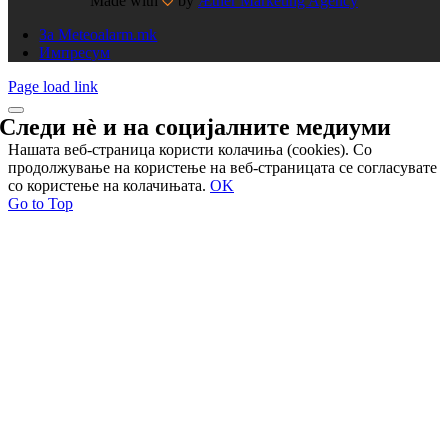
Made with
by
Æther Marketing Agency
За Meteoalarm.mk
Импресум
Page load link
Следи нѐ и на
социјалните медиуми
Нашата веб-страница користи колачиња (cookies). Со
продолжување на користење на веб-страницата се согласувате
со користење на колачињата.
OK
Go to Top