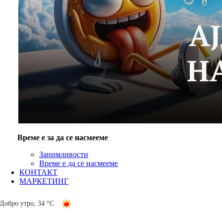
Време е за да се насмееме
Занимливости
Време е да се насмееме
КОНТАКТ
МАРКЕТИНГ
Добро утро
,
34 °C