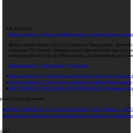
26 Јун 2026
Жешко уште од утрово во Македонија, се мерат високи темп
Жешко време имаме уште од утрово во Македонија. Времето е
измерени 25 степени. Немаше некој изразен ветер ова утро 
температури ова утро во Македонија. Да напоменам дека темп
Занимливости
/
Македонија
/
Прогноза
Македонија под Суптропски антициклон, пред нас тропски 
Вчера, вторник 23 јуни силно невреме ја зафати Македонија
ЕКСТРЕМНО ТОПОЛ БРАН ВО ФРАНЦИЈА: Измерени дури 
реме е да се насмееме
(ВИДЕО) ВРЕМЕ Е ДА СЕ НАСМЕЕМЕ: СНЕГ ШИБА – ВЕ
Австралиска телевизија давала временска прогноза на македонс
rror9