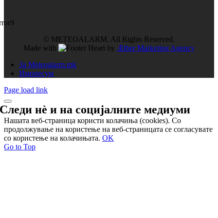
rror9
© METEOALARM. All Rights Reserved.
Made with
by
Æther Marketing Agency
За Meteoalarm.mk
Импресум
Page load link
Следи нѐ и на
социјалните медиуми
Нашата веб-страница користи колачиња (cookies). Со
продолжување на користење на веб-страницата се согласувате
со користење на колачињата.
OK
Go to Top