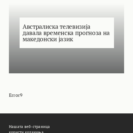
Австралиска телевизија
давала временска прогноза на
македонски јазик
Error9
Нашата веб-страница
користи колачиња