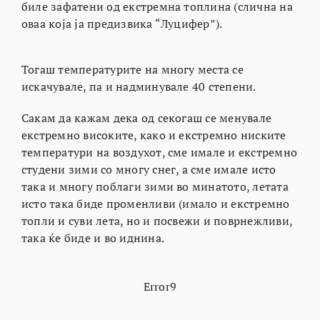
биле зафатени од екстремна топлина (слична на
оваа која ја предизвика “Луцифер”).
Тогаш температурите на многу места се
искачувале, па и надминувале 40 степени.
Сакам да кажам дека од секогаш се менувале
екстремно високите, како и екстремно ниските
температури на воздухот, сме имале и екстремно
студени зими со многу снег, а сме имале исто
така и многу поблаги зими во минатото, летата
исто така биде променливи (имало и екстремно
топли и суви лета, но и посвежи и поврнежливи,
така ќе биде и во иднина.
Error9