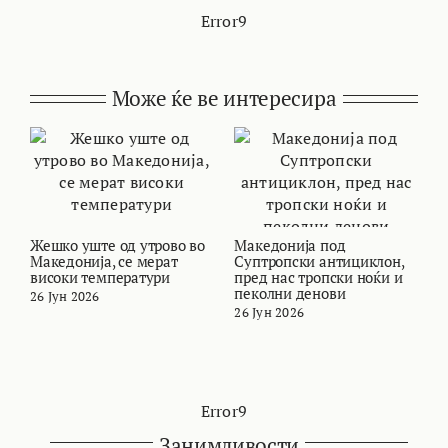
Error9
Може ќе ве интересира
Жешко уште од утрово во
Македонија под
В
Македонија, се мерат
Суптропски антициклон,
т
високи температури
пред нас тропски ноќи и
и
пеколни денови
26 Јун 2026
2
26 Јун 2026
Error9
Занимливости