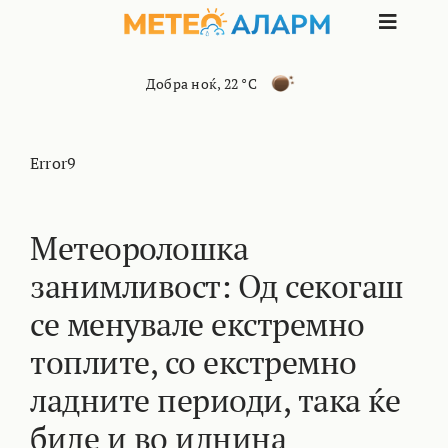
Skip
Toggle
to
content
Naviga
ПОЧЕТНА
Добра ноќ
,
22 °C
МАКЕДОНИЈА
Error9
ОСТАНАТИ РЕГИОНИ
Метеоролошка
занимливост: Од секогаш
ИНТЕРЕСНО
се менувале екстремно
КОНТАКТ
топлите, со екстремно
ладните периоди, така ќе
МАРКЕТИНГ
биде и во иднина