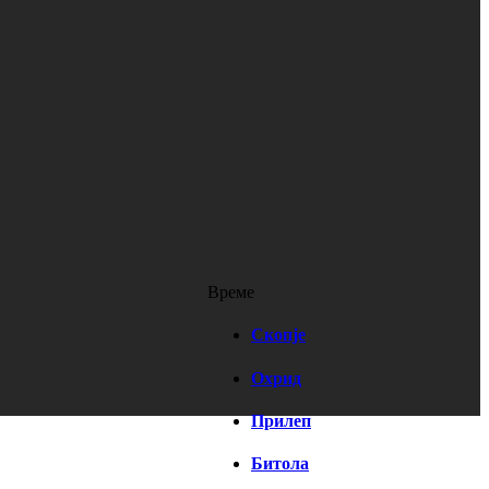
Време
Скопје
Охрид
Прилеп
Битола