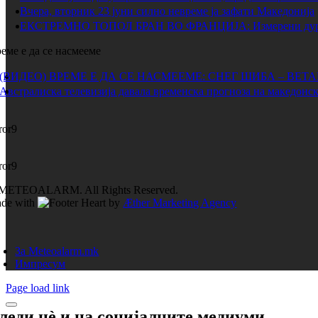
Вчера, вторник 23 јуни силно невреме ја зафати Македонија
ЕКСТРЕМНО ТОПОЛ БРАН ВО ФРАНЦИЈА: Измерени дури 
еме е да се насмееме
(ВИДЕО) ВРЕМЕ Е ДА СЕ НАСМЕЕМЕ: СНЕГ ШИБА – ВЕТ
Австралиска телевизија давала временска прогноза на македонск
ror9
ror9
METEOALARM. All Rights Reserved.
de with
by
Æther Marketing Agency
За Meteoalarm.mk
Импресум
Page load link
леди нѐ и на
социјалните медиуми