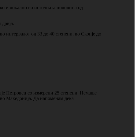
ако и локално во источната половина од
 дрвја.
во интервалот од 33 до 40 степени, во Скопје до
пје Петровец со измерени 25 степени. Немаше
о во Македонија. Да напоменам дека