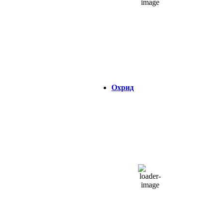
6 Km/h
Налет на ветер:
5 Km/h
Облаци:
39%
Visibility:
0 km
Изгрејсонце:
04:32
Зајдисонце:
18:47
Охрид
ОХРИД
18:09,
06/08/2026
28
°C
облаци
39 %
1013 hPa
6 Km/h
Налет на ветер:
3 Km/h
Облаци:
72%