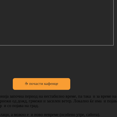
☕ почасти кафенце
ија започна период на нестабилно време, па така и за време на
врнежи од дожд, грмежи и засилен ветер. Локално ќе има и појав
 и со појава на град.
лаци, а можно е и ново невреме (особено утре, сабота).