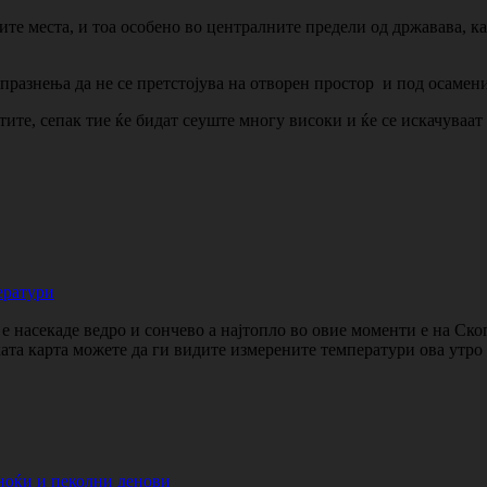
ите места, и тоа особено во централните предели од државава, к
празнења да не се претстојува на отворен простор и под осамени
ите, сепак тие ќе бидат сеуште многу високи и ќе се искачуваат 
ератури
 насекаде ведро и сончево а најтопло во овие моменти е на Ско
ката карта можете да ги видите измерените температури ова утр
ноќи и пеколни денови