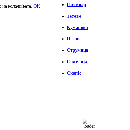
Гостивар
е на колачињата.
OK
Тетово
Куманово
Штип
Струмица
Гевгелија
Скопје
СКОПЈЕ
18:09,
06/08/2026
32
°C
одвоени облаци
26 %
1010 hPa