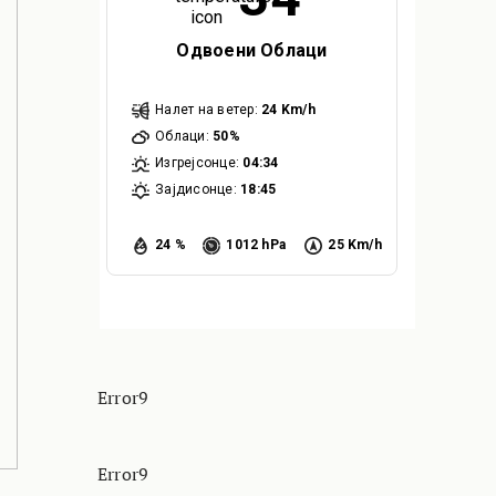
Одвоени Облаци
Налет на ветер:
24 Km/h
Облаци:
50%
Изгрејсонце:
04:34
Зајдисонце:
18:45
24 %
1012 hPa
25 Km/h
Error9
Error9