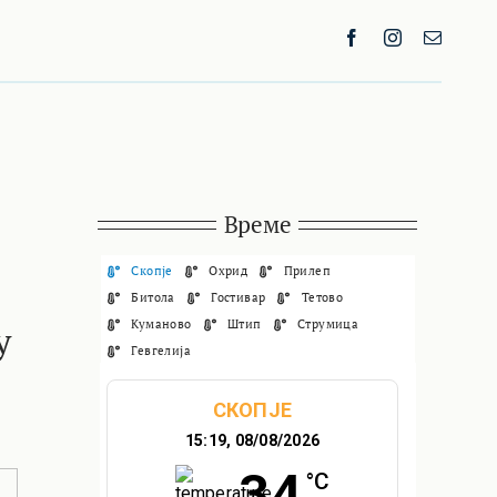
Време
Скопје
Охрид
Прилеп
Битола
Гостивар
Тетово
Куманово
Штип
Струмица
у
Гевгелија
СКОПЈЕ
15:19,
08/08/2026
34
°C