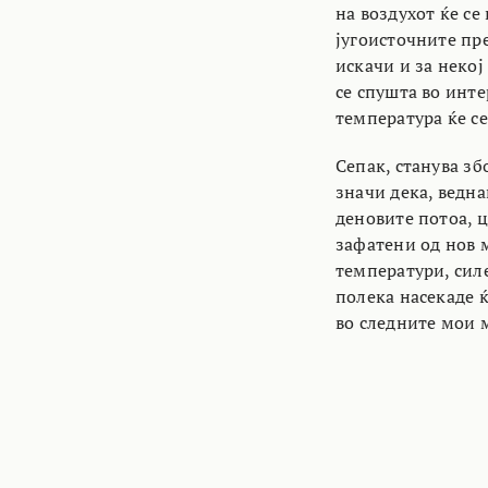
на воздухот ќе се
југоисточните пр
искачи и за некој
се спушта во инт
температура ќе се
Сепак, станува з
значи дека, ведн
деновите потоа, ц
зафатени од нов 
температури, сил
полека насекаде ќ
во следните мои м