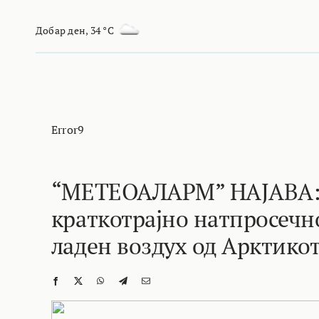
Skip
to
Добар ден
,
34 °C
content
Error9
“МЕТЕОАЛАРМ” НАЈАВА: 
краткотрајно натпросечн
ладен воздух од Арктикот