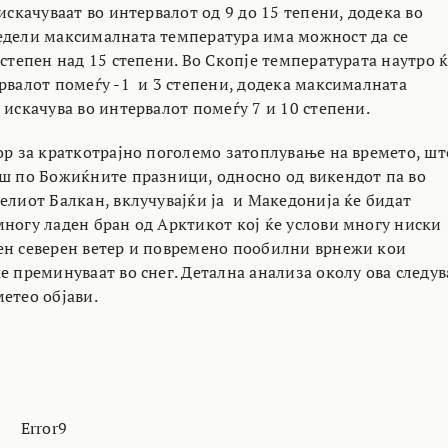
 искачуваат во интервалот од 9 до 15 тепени, додека во
едели максималната температура има можност да се
 степен над 15 степени. Во Скопје температурата наутро 
ервалот помеѓу -1 и 3 степени, додека максималната
 искачува во интервалот помеѓу 7 и 10 степени.
бор за краткотрајно поголемо затоплување на времето, шт
аш по Божиќните празници, односно од викендот па во
елиот Балкан, вклучувајќи ја и Македонија ќе бидат
многу ладен бран од Арктикот кој ќе услови многу ниски
ен северен ветер и повремено пообилни врнежи кои
е преминуваат во снег. Детална анализа околу ова следув
етео објави.
Error9