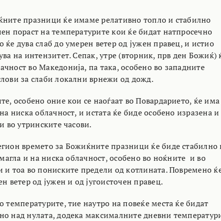
ќните празници ќе имаме релативно топло и стабилно
лен пораст на температурите кои ќе бидат натпросечно
 ќе дува слаб до умерен ветер од јужен правец, и истио
ва на интензитет. Сепак, утре (вторник, прв ден Божиќ) 
ачност во Македонија, па така, особено во западните
слови за слаби локални врнежи од дожд.
те, особено оние кои се наоѓаат во Повардарието, ќе има
 на ниска облачност, и истата ќе биде особено изразена и
и во утринските часови.
егион времето за Божиќните празници ќе биде стабилно 
а магла и на ниска облачност, особено во ноќните и во
и и тоа во пониските предели од котлината. Повремено ќ
ен ветер од јужен и од југоисточен правец.
о температурите, тие наутро на повеќе места ќе бидат
но над нулата, додека максималните дневни температур