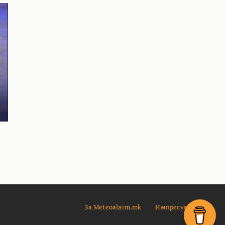
За Meteoalarm.mk
Импресум