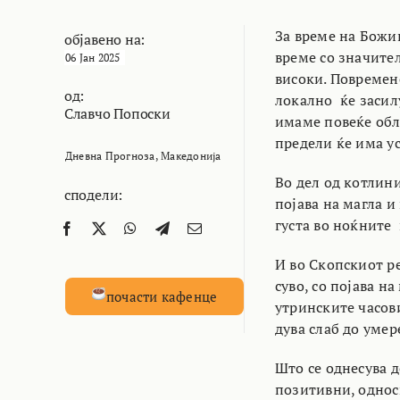
За време на Божи
објавено на:
време со значите
06 Јан 2025
високи. Повремено
од:
локално ќе засилу
Славчо Попоски
имаме повеќе обл
предели ќе има у
Дневна Прогноза
,
Македонија
Во дел од котлини
сподели:
појава на магла и
густа во ноќните 
И во Скопскиот р
суво, со појава н
почасти кафенце
утринските часов
дува слаб до умер
Што се однесува д
позитивни, однос