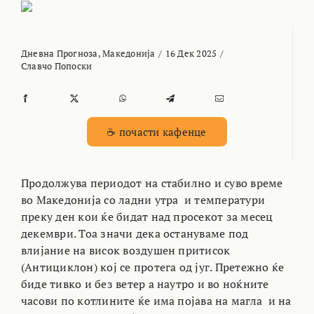
Дневна Прогноза
,
Македонија
/
16 Дек 2025
/
Славчо Попоски
☕ почасти кафенце
Продолжува периодот на стабилно и суво време
во Македонија со ладни утра и температури
преку ден кои ќе бидат над просекот за месец
декември. Тоа значи дека остануваме под
влијание на висок воздушен притисок
(Антициклон) кој се протега од југ. Претежно ќе
биде тивко и без ветер а наутро и во ноќните
часови по котлините ќе има појава на магла и на