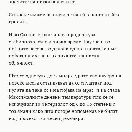
значителна ниска облачност.
Сепак ќе имаме и значителна облачност но без
врнежи.
И во Скопје и околината продолжува
стабилното, суво и тивко време. Наутро и во
ноќните часови во делови од котлината ќе има
појава на магла и на значителна ниска
облачност.
Што се однесува до температурите тие наутро на
повеќе места останвуваат да се спуштаат под
нулата па така ќе има појава на мраз и на слана.
Максималните дневни температури пак ќе се
искачуваат во интервалот од 6 до 13 степени а
тоа значи како што погоре напоменав ќе бидат
над просекот за месец декември.