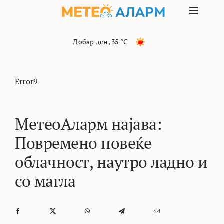
Skip
Toggle
to
content
Naviga
ПОЧЕТНА
Добар ден
,
35 °C
МАКЕДОНИЈА
Error9
ОСТАНАТИ РЕГИОНИ
МетеоАларм најава:
Повремено повеќе
ИНТЕРЕСНО
облачност, наутро ладно и
КОНТАКТ
со магла
МАРКЕТИНГ