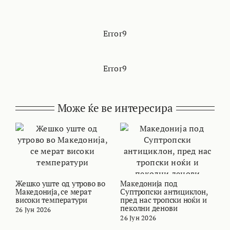
Error9
Error9
Може ќе ве интересира
Жешко уште од утрово во
Македонија под
В
Македонија, се мерат
Суптропски антициклон,
т
високи температури
пред нас тропски ноќи и
и
пеколни денови
26 Јун 2026
2
26 Јун 2026