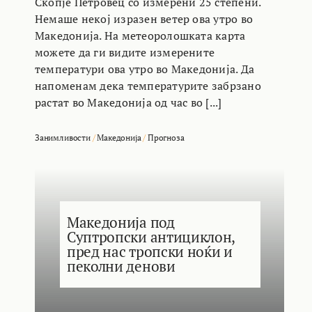
Скопје Петровец со измерени 25 степени.
Немаше некој изразен ветер ова утро во
Македонија. На метеоролошката карта
можете да ги видите измерените
температури ова утро во Македонија. Да
напоменам дека температурите забрзано
растат во Македонија од час во [...]
Занимливости
/
Македонија
/
Прогноза
Македонија под
Суптропски антициклон,
пред нас тропски ноќи и
пеколни денови