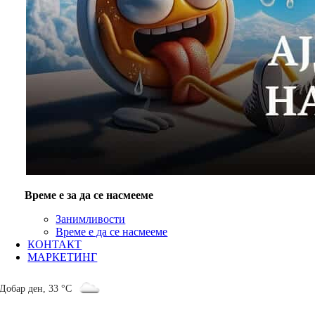
Време е за да се насмееме
Занимливости
Време е да се насмееме
КОНТАКТ
МАРКЕТИНГ
Добар ден
,
33 °C