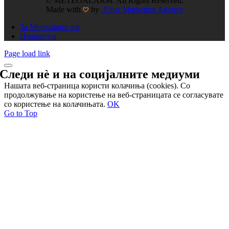
© METEOALARM. All Rights Reserved.
Made with
by
Æther Marketing Agency
За Meteoalarm.mk
Импресум
Page load link
Следи нѐ и на
социјалните медиуми
Нашата веб-страница користи колачиња (cookies). Со
продолжување на користење на веб-страницата се согласувате
со користење на колачињата.
OK
Go to Top