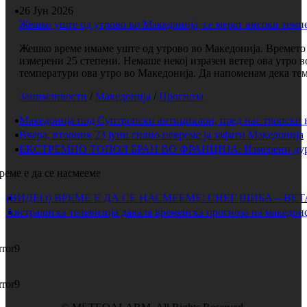
26 Јун 2026
Жешко уште од утрово во Македонија, се мерат високи темп
Жешко време имаме уште од утрово во Македонија. Времето е
измерени 25 степени. Немаше некој изразен ветер ова утро 
температури ова утро во Македонија. Да напоменам дека темп
Занимливости
/
Македонија
/
Прогноза
Македонија под Суптропски антициклон, пред нас тропски 
Вчера, вторник 23 јуни силно невреме ја зафати Македонија
ЕКСТРЕМНО ТОПОЛ БРАН ВО ФРАНЦИЈА: Измерени дури 
реме е да се насмееме
(ВИДЕО) ВРЕМЕ Е ДА СЕ НАСМЕЕМЕ: СНЕГ ШИБА – ВЕ
Австралиска телевизија давала временска прогноза на македонс
rror9
rror9