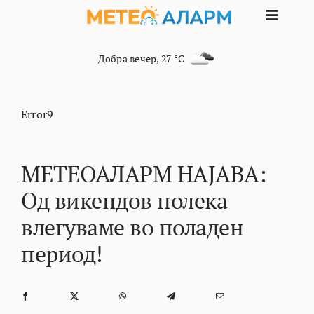
Skip
Toggle
to
content
Naviga
ПОЧЕТНА
Добра вечер
,
27 °C
МАКЕДОНИЈА
Error9
ОСТАНАТИ РЕГИОНИ
МЕТЕОАЛАРМ НАЈАВА:
Од викендов полека
ИНТЕРЕСНО
влегуваме во поладен
КОНТАКТ
период!
МАРКЕТИНГ