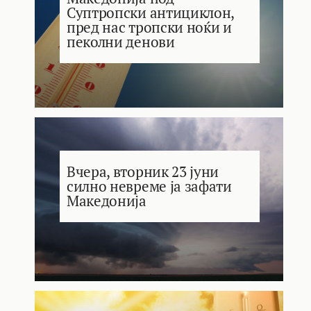
Суптропски антициклон,
пред нас тропски ноќи и
пеколни денови
Вчера, вторник 23 јуни
силно невреме ја зафати
Македонија