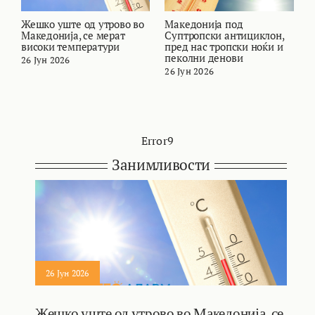
Жешко уште од утрово во
Македонија под
В
Македонија, се мерат
Суптропски антициклон,
т
високи температури
пред нас тропски ноќи и
и
пеколни денови
26 Јун 2026
2
26 Јун 2026
Error9
Занимливости
26 Јун 2026
Жешко уште од утрово во Македонија, се