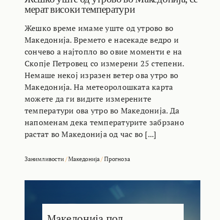
мерат високи температури
Жешко време имаме уште од утрово во
Македонија. Времето е насекаде ведро и
сончево а најтопло во овие моменти е на
Скопје Петровец со измерени 25 степени.
Немаше некој изразен ветер ова утро во
Македонија. На метеоролошката карта
можете да ги видите измерените
температури ова утро во Македонија. Да
напоменам дека температурите забрзано
растат во Македонија од час во [...]
Занимливости
/
Македонија
/
Прогноза
Македонија под