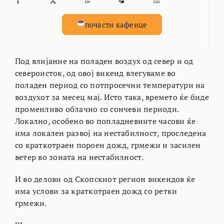
почасти кафенце
Под влијание на поладен воздух од север и од
североисток, од овој викенд влегуваме во
поладен период со потпросечни температури на
воздухот за месец мај. Исто така, времето ќе биде
променливо облачно со сончеви периоди.
Локално, особено во попладневните часови ќе
има локален развој на нестабилност, проследена
со краткотраен пороен дожд, грмежи и засилен
ветер во зоната на нестабилност.
И во делови од Скопскиот регион викендов ќе
има услови за краткотраен дожд со ретки
грмежи.