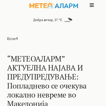
Skip
Toggle
to
content
Naviga
ПОЧЕТНА
Добра вечер
,
27 °C
МАКЕДОНИЈА
Error9
ОСТАНАТИ РЕГИОНИ
“МЕТЕОАЛАРМ”
АКТУЕЛНА НАЈАВА И
ИНТЕРЕСНО
ПРЕДУПРЕДУВАЊЕ:
КОНТАКТ
Попладнево се очекува
локално невреме во
МАРКЕТИНГ
Македонија