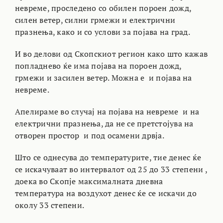
невреме, проследено со обилен пороен дожд,
силен ветер, силни грмежи и електрични
празнења, како и со услови за појава на град.
И во делови од Скопскиот регион како што кажав
попладнево ќе има појава на пороен дожд,
грмежи и засилен ветер. Можна е и појава на
невреме.
Апелираме во случај на појава на невреме и на
електрични празнења, да не се претстојува на
отворен простор и под осамени дрвја.
Што се однесува до температурите, тие денес ќе
се искачуваат во интервалот од 25 до 33 степени ,
доека во Скопје максималната дневна
температура на воздухот денес ќе се искачи до
околу 33 степени.