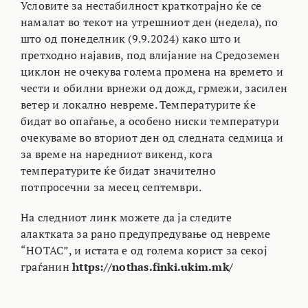
Условите за нестабилност краткотрајно ќе се
намалат во текот на утрешниот ден (недела), по
што од понеделник (9.9.2024) како што и
претходно најавив, под влијание на Средоземен
циклон не очекува голема промена на времето и
чести и обилни врнежи од дожд, грмежи, засилен
ветер и локално невреме. Температурите ќе
бидат во опаѓање, а особено ниски температури
очекуваме во вториот ден од следната седмица и
за време на наредниот викенд, кога
температурите ќе бидат значително
потпросечни за месец септември.
На следниот линк можете да ја следите
алактката за рано предупредување од невреме
“НОТАС”, и истата е од голема корист за секој
граѓанин
https://nothas.finki.ukim.mk/