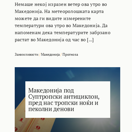
Немаше некој изразен ветер ова утро во
Македонија. На метеоролошката карта
можете да ги видите измерените
температури ова утро во Македонија. Да
напоменам дека температурите забрзано
растат во Македонија од час во [...]
Занимливости
/
Македонија
/
Прогноза
Македонија под
Суптропски антициклон,
пред нас тропски ноќи и
пеколни денови