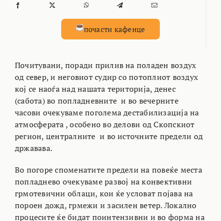
почасти кафенце
Почитувани, поради прилив на поладен воздух
од север, и неговиот судир со потоплиот воздух
кој се наоѓа над нашата територија, денес
(сабота) во попладневните и во вечерните
часови очекуваме поголема дестабилизација на
атмосферата , особено во делови од Скопскиот
регион, централните и во источните предели од
државава.
Во погоре споменатите предели на повеќе места
попладнево очекуваме развој на конвективни
грмотевични облаци, кои ќе условат појава на
пороен дожд, грмежи и засилен ветер. Локално
процесите ќе бидат поинтензивни и во форма на