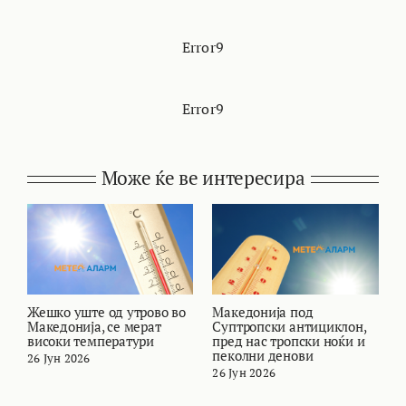
Error9
Error9
Може ќе ве интересира
Жешко уште од утрово во
Македонија под
В
Македонија, се мерат
Суптропски антициклон,
т
високи температури
пред нас тропски ноќи и
и
пеколни денови
26 Јун 2026
2
26 Јун 2026