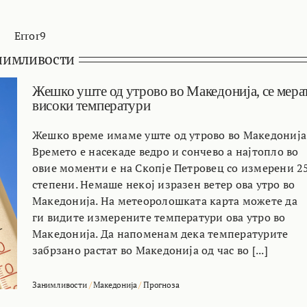
Error9
нимливости
Жешко уште од утрово во Македонија, се мера
високи температури
Жешко време имаме уште од утрово во Македонија
Времето е насекаде ведро и сончево а најтопло во
овие моменти е на Скопје Петровец со измерени 2
степени. Немаше некој изразен ветер ова утро во
Македонија. На метеоролошката карта можете да
ги видите измерените температури ова утро во
Македонија. Да напоменам дека температурите
забрзано растат во Македонија од час во [...]
Занимливости
/
Македонија
/
Прогноза