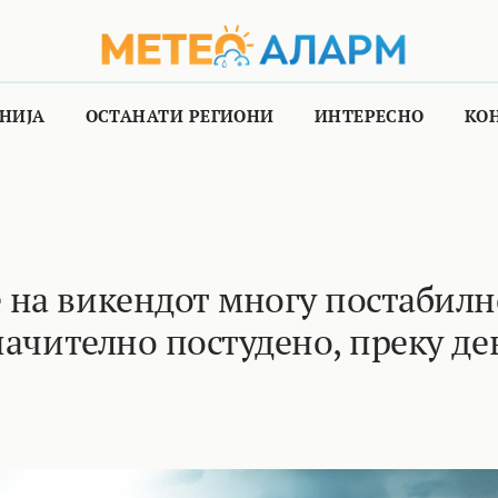
НИЈА
ОСТАНАТИ РЕГИОНИ
ИНТЕРЕСНО
КО
 на викендот многу постабилн
начително постудено, преку де