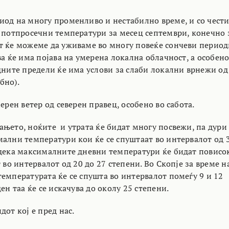
иод на многу променливо и нестабилно време, и со чест
о потпросечни температури за месец септември, конечно 
т ќе можеме да уживаме во многу повеќе сончеви период
ва ќе има појава на умерена локална облачност, а особен
адните предели ќе има услови за слаби локални врнежи од
бно).
мерен ветер од северен правец, особено во сабота.
ањето, ноќите и утрата ќе бидат многу посвежи, па дури
мални температури кои ќе се спуштаат во интервалот од 
одека максималните дневни температури ќе бидат повисо
т во интервалот од 20 до 27 степени. Во Скопје за време н
емпературата ќе се спушта во интервалот помеѓу 9 и 12
ден таа ќе се искачува до околу 25 степени.
дот кој е пред нас.