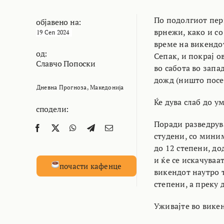
По подолгиот пер
објавено на:
врнежи, како и с
19 Сеп 2024
време на викендо
од:
Сепак, и покрај о
Славчо Попоски
во сабота во зап
дожд (ништо посе
Дневна Прогноза
,
Македонија
Ќе дува слаб до у
сподели:
Поради разведрув
студени, со мини
до 12 степени, д
и ќе се искачуваа
почасти кафенце
викендот наутро т
степени, а преку 
Уживајте во викен