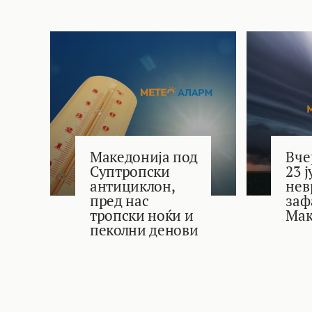
Македонија под
Вче
Суптропски
23 
антициклон,
нев
пред нас
заф
тропски ноќи и
Мак
пеколни денови