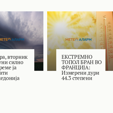
ра, вторник
ЕКСТРЕМНО
јуни силно
ТОПОЛ БРАН ВО
реме ја
ФРАНЦИЈА:
ати
Измерени дури
едонија
44.3 степени