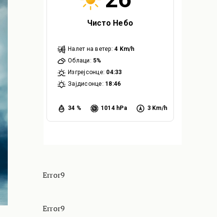
Чисто Небо
Налет на ветер:
4 Km/h
Облаци:
5%
Изгрејсонце:
04:33
Зајдисонце:
18:46
34 %
1014 hPa
3 Km/h
Error9
Error9