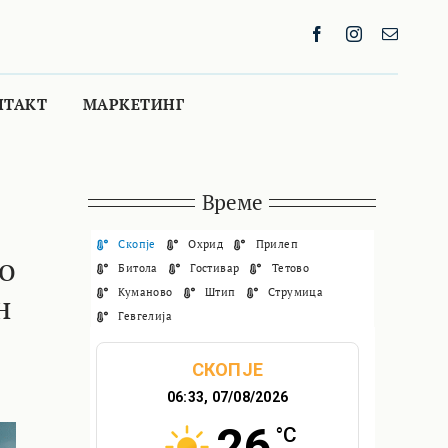
НТАКТ
МАРКЕТИНГ
Време
Скопје
Охрид
Прилеп
о
Битола
Гостивар
Тетово
Куманово
Штип
Струмица
н
Гевгелија
СКОПЈЕ
06:33,
07/08/2026
26
°C