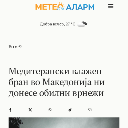
Skip
Toggle
to
content
Naviga
ПОЧЕТНА
Добра вечер
,
27 °C
МАКЕДОНИЈА
Error9
ОСТАНАТИ РЕГИОНИ
Медитерански влажен
бран во Македонија ни
ИНТЕРЕСНО
донесе обилни врнежи
КОНТАКТ
МАРКЕТИНГ