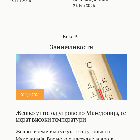
26 Јун 2026
2
26 Јун 2026
Error9
Занимливости
26 Јун 2026
Жешко уште од утрово во Македонија, се
мерат високи температури
Жешко време имаме уште од утрово во
Македонија. Времето е насекаде ведро и