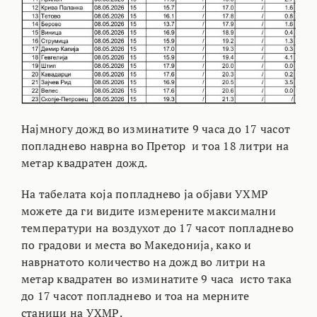
Најмногу дожд во изминатите 9 часа до 17 часот
попладнево наврна во Претор и тоа 18 литри на
метар квадратен дожд.
На табелата која попладнево ја објави УХМР
можете да ги видите измерените максимални
температури на воздухот до 17 часот попладнево
по градови и места во Македонија, како и
наврнатото количество на дожд во литри на
метар квадратен во изминатите 9 часа исто така
до 17 часот попладнево и тоа на мерните
станици на УХМР.