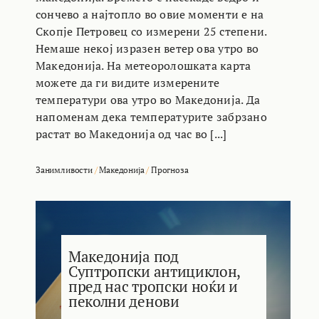
сончево а најтопло во овие моменти е на
Скопје Петровец со измерени 25 степени.
Немаше некој изразен ветер ова утро во
Македонија. На метеоролошката карта
можете да ги видите измерените
температури ова утро во Македонија. Да
напоменам дека температурите забрзано
растат во Македонија од час во [...]
Занимливости
/
Македонија
/
Прогноза
Македонија под
Суптропски антициклон,
пред нас тропски ноќи и
пеколни денови