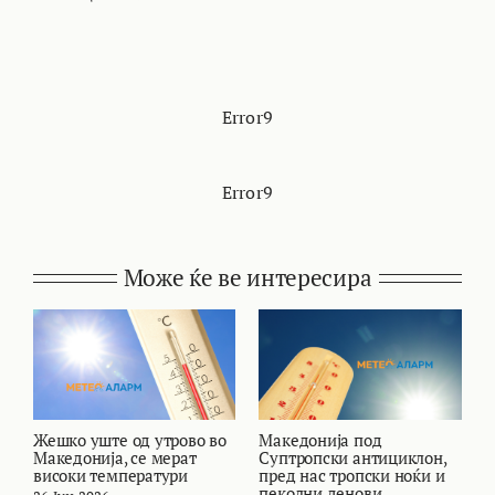
Error9
Error9
Може ќе ве интересира
Жешко уште од утрово во
Македонија под
В
Македонија, се мерат
Суптропски антициклон,
т
високи температури
пред нас тропски ноќи и
и
пеколни денови