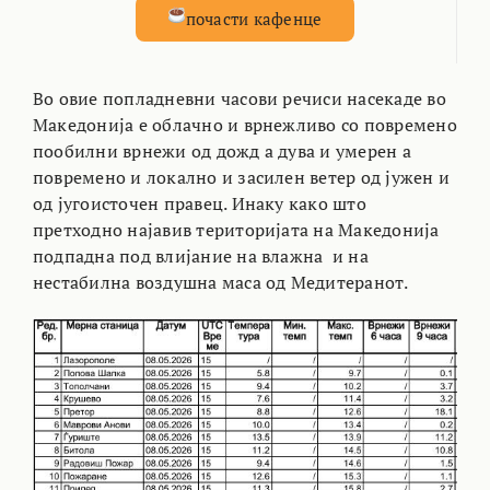
почасти кафенце
Во овие попладневни часови речиси насекаде во
Македонија е облачно и врнежливо со повремено
пообилни врнежи од дожд а дува и умерен а
повремено и локално и засилен ветер од јужен и
од југоисточен правец. Инаку како што
претходно најавив територијата на Македонија
подпадна под влијание на влажна и на
нестабилна воздушна маса од Медитеранот.