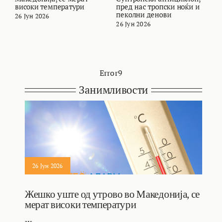
високи температури
пред нас тропски ноќи и
М
пеколни денови
26 Јун 2026
2
26 Јун 2026
Error9
Занимливости
26 Јун 2026
Жешко уште од утрово во Македонија, се
мерат високи температури