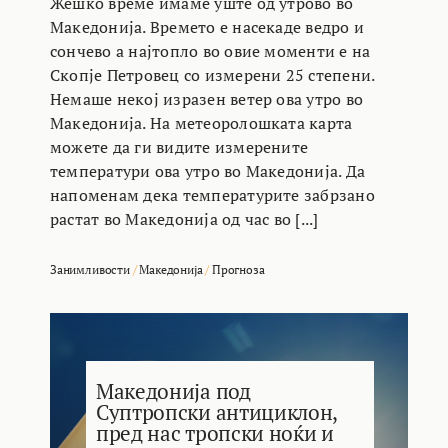
Жешко време имаме уште од утрово во
Македонија. Времето е насекаде ведро и
сончево а најтопло во овие моменти е на
Скопје Петровец со измерени 25 степени.
Немаше некој изразен ветер ова утро во
Македонија. На метеоролошката карта
можете да ги видите измерените
температури ова утро во Македонија. Да
напоменам дека температурите забрзано
растат во Македонија од час во [...]
Занимливости
/
Македонија
/
Прогноза
Македонија под
Суптропски антициклон,
пред нас тропски ноќи и