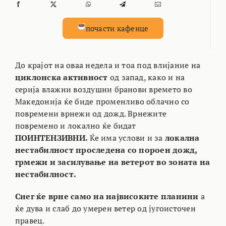
почасти кафенце
До крајот на оваа недела и тоа под влијание на
циклонска активност
од запад, како и на
серија влажни воздушни бранови времето во
Македонија ќе биде променливо облачно со
повремени врнежи од дожд. Врнежите
повремено и локално ќе бидат
ПОИНТЕНЗИВНИ.
Ќе има услови и за
локална
нестабилност проследена со пороен дожд,
грмежи и засилување на ветерот во зоната на
нестабилност.
Снег ќе врне само на највисоките планини
а
ќе дува и слаб до умерен ветер од југоисточен
правец.