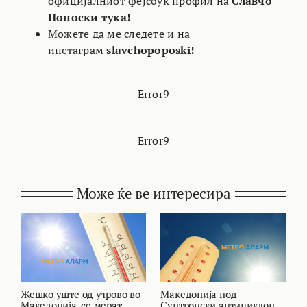
официјалниот фејсбук профил на
Славчо
Попоски тука!
Можете да ме следете и на
инстаграм
slavchopoposki!
Error9
Error9
Може ќе ве интересира
Жешко уште од утрово во
Македонија под
В
Македонија, се мерат
Суптропски антициклон,
с