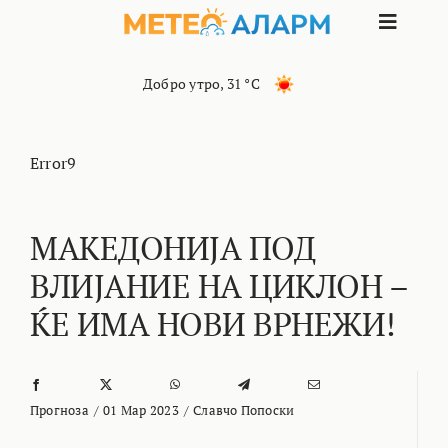
Skip
Toggle
to
content
Naviga
ПОЧЕТНА
Добро утро
,
31 °C
МАКЕДОНИЈА
Error9
ОСТАНАТИ РЕГИОНИ
МАКЕДОНИЈА ПОД
ВЛИЈАНИЕ НА ЦИКЛОН –
ИНТЕРЕСНО
ЌЕ ИМА НОВИ ВРНЕЖИ!
КОНТАКТ
МАРКЕТИНГ
Прогноза
/
01 Мар 2023
/
Славчо Попоски