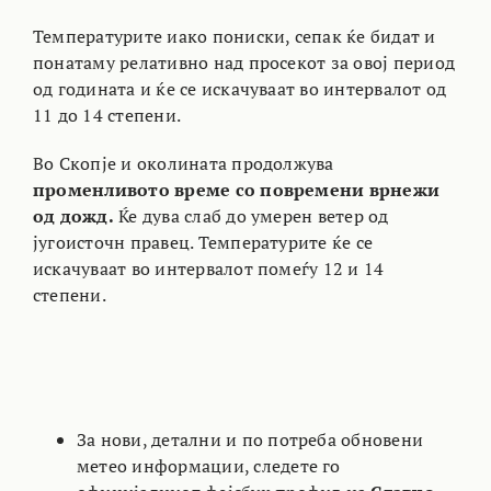
Температурите иако пониски, сепак ќе бидат и
понатаму релативно над просекот за овој период
од годината и ќе се искачуваат во интервалот од
11 до 14 степени.
Во Скопје и околината продолжува
променливото време со повремени врнежи
од дожд.
Ќе дува слаб до умерен ветер од
југоисточн правец. Температурите ќе се
искачуваат во интервалот помеѓу 12 и 14
степени.
За нови, детални и по потреба обновени
метео информации, следете го