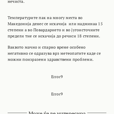
нечиста.
Температурите пак на многу места во
Македонија денес се искачија или надминаа 15
степени а во Повардарието и во југоисточните
предели тие се искачија до речиси 18 степени.
Ваквото мачно и спарно време особено
негативно се одразува врз метеопатите каде се
можни поизразени здравствени проблеми.
Error9
Error9
Може ќе ве интересира