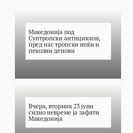
Македонија под
Суптропски антициклон,
пред нас тропски ноќи и
пеколни денови
Вчера, вторник 23 јуни
силно невреме ја зафати
Македонија