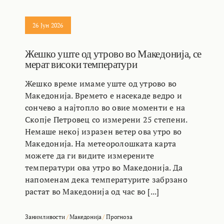
26 Јун 2026
Жешко уште од утрово во Македонија, се
мерат високи температури
Жешко време имаме уште од утрово во
Македонија. Времето е насекаде ведро и
сончево а најтопло во овие моменти е на
Скопје Петровец со измерени 25 степени.
Немаше некој изразен ветер ова утро во
Македонија. На метеоролошката карта
можете да ги видите измерените
температури ова утро во Македонија. Да
напоменам дека температурите забрзано
растат во Македонија од час во [...]
Занимливости
/
Македонија
/
Прогноза