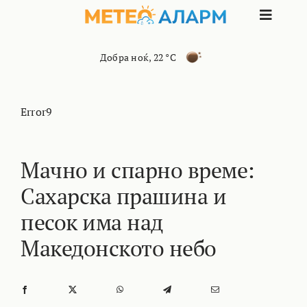
Skip
Toggle
to
content
Naviga
ПОЧЕТНА
Добра ноќ
,
22 °C
МАКЕДОНИЈА
Error9
ОСТАНАТИ РЕГИОНИ
Мачно и спарно време:
Сахарска прашина и
ИНТЕРЕСНО
песок има над
КОНТАКТ
Македонското небо
МАРКЕТИНГ