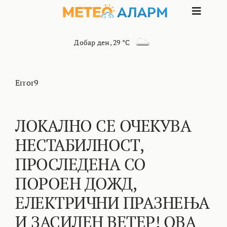
Skip
Toggle
to
content
Naviga
ПОЧЕТНА
Добар ден
,
29 °C
МАКЕДОНИЈА
Error9
ОСТАНАТИ РЕГИОНИ
ЛОКАЛНО СЕ ОЧЕКУВА
НЕСТАБИЛНОСТ,
ИНТЕРЕСНО
ПРОСЛЕДЕНА СО
КОНТАКТ
ПОРОЕН ДОЖД,
ЕЛЕКТРИЧНИ ПРАЗНЕЊА
МАРКЕТИНГ
И ЗАСИЛЕН ВЕТЕР! ОВА