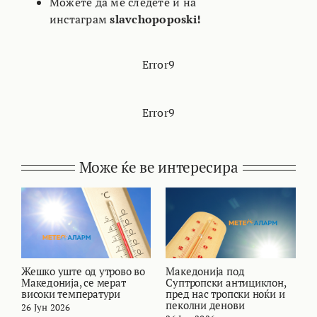
Можете да ме следете и на
инстаграм
slavchopoposki!
Error9
Error9
Може ќе ве интересира
Жешко уште од утрово во
Македонија под
В
Македонија, се мерат
Суптропски антициклон,
с
високи температури
пред нас тропски ноќи и
М
пеколни денови
26 Јун 2026
2