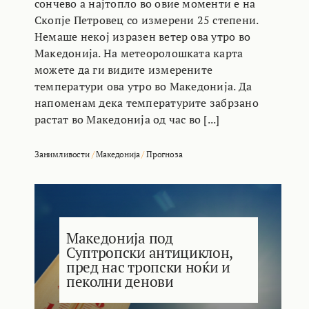
сончево а најтопло во овие моменти е на
Скопје Петровец со измерени 25 степени.
Немаше некој изразен ветер ова утро во
Македонија. На метеоролошката карта
можете да ги видите измерените
температури ова утро во Македонија. Да
напоменам дека температурите забрзано
растат во Македонија од час во [...]
Занимливости
/
Македонија
/
Прогноза
Македонија под
Суптропски антициклон,
пред нас тропски ноќи и
пеколни денови