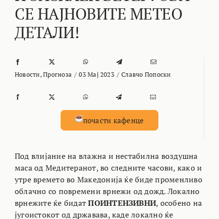
СЕ НАЈНОВИТЕ МЕТЕО
ДЕТАЛИ!
Новости
,
Прогноза
/
03 Мај 2023
/
Славчо Попоски
почасти кафенце
Под влијание на влажна и нестабилна воздушна
маса од Медитеранот, во следните часови, како и
утре времето во Македонија ќе биде променливо
облачно со повремени врнежи од дожд. Локално
врнежите ќе бидат
ПОИНТЕНЗИВНИ
, особено на
југоистокот од државава, каде локално ќе