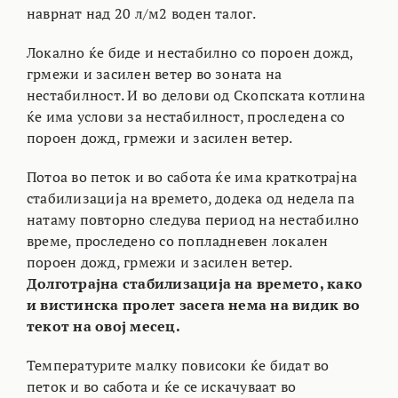
наврнат над 20 л/м2 воден талог.
Локално ќе биде и нестабилно со пороен дожд,
грмежи и засилен ветер во зоната на
нестабилност. И во делови од Скопската котлина
ќе има услови за нестабилност, проследена со
пороен дожд, грмежи и засилен ветер.
Потоа во петок и во сабота ќе има краткотрајна
стабилизација на времето, додека од недела па
натаму повторно следува период на нестабилно
време, проследено со попладневен локален
пороен дожд, грмежи и засилен ветер.
Долготрајна стабилизација на времето, како
и вистинска пролет засега нема на видик во
текот на овој месец.
Температурите малку повисоки ќе бидат во
петок и во сабота и ќе се искачуваат во