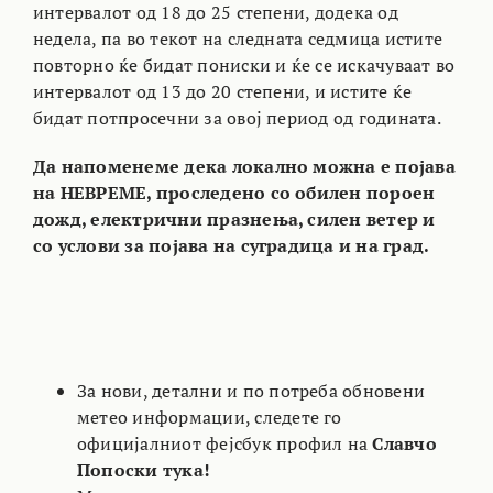
интервалот од 18 до 25 степени, додека од
недела, па во текот на следната седмица истите
повторно ќе бидат пониски и ќе се искачуваат во
интервалот од 13 до 20 степени, и истите ќе
бидат потпросечни за овој период од годината.
Да напоменеме дека локално можна е појава
на НЕВРЕМЕ, проследено со обилен пороен
дожд, електрични празнења, силен ветер и
со услови за појава на суградица и на град.
За нови, детални и по потреба обновени
метео информации, следете го
официјалниот фејсбук профил на
Славчо
Попоски тука!