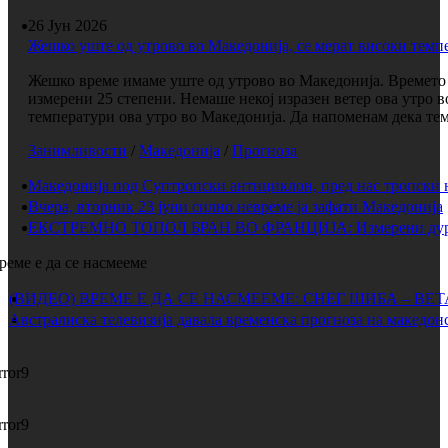
26 Јун 2026
Жешко уште од утрово во Македонија, се мерат високи темп
Жешко време имаме уште од утрово во Македонија. Времето е
измерени 25 степени. Немаше некој изразен ветер ова утро 
температури ова утро во Македонија. Да напоменам дека темп
Занимливости
/
Македонија
/
Прогноза
Македонија под Суптропски антициклон, пред нас тропски 
Вчера, вторник 23 јуни силно невреме ја зафати Македонија
ЕКСТРЕМНО ТОПОЛ БРАН ВО ФРАНЦИЈА: Измерени дури 
реме е да се насмееме
(ВИДЕО) ВРЕМЕ Е ДА СЕ НАСМЕЕМЕ: СНЕГ ШИБА – ВЕ
Австралиска телевизија давала временска прогноза на македонс
rror9
rror9