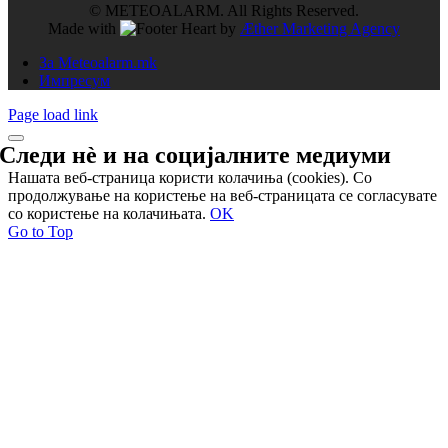
© METEOALARM. All Rights Reserved.
Made with
by
Æther Marketing Agency
За Meteoalarm.mk
Импресум
Page load link
Следи нѐ и на
социјалните медиуми
Нашата веб-страница користи колачиња (cookies). Со
продолжување на користење на веб-страницата се согласувате
со користење на колачињата.
OK
Go to Top