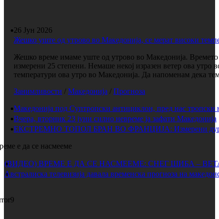
26 Јун 2026
Жешко уште од утрово во Македонија, се мерат високи темп
Жешко време имаме уште од утрово во Македонија. Времето е
измерени 25 степени. Немаше некој изразен ветер ова утро 
температури ова утро во Македонија. Да напоменам дека темп
Занимливости
/
Македонија
/
Прогноза
Македонија под Суптропски антициклон, пред нас тропски 
Вчера, вторник 23 јуни силно невреме ја зафати Македонија
ЕКСТРЕМНО ТОПОЛ БРАН ВО ФРАНЦИЈА: Измерени дури 
реме е да се насмееме
(ВИДЕО) ВРЕМЕ Е ДА СЕ НАСМЕЕМЕ: СНЕГ ШИБА – ВЕ
Австралиска телевизија давала временска прогноза на македонс
rror9