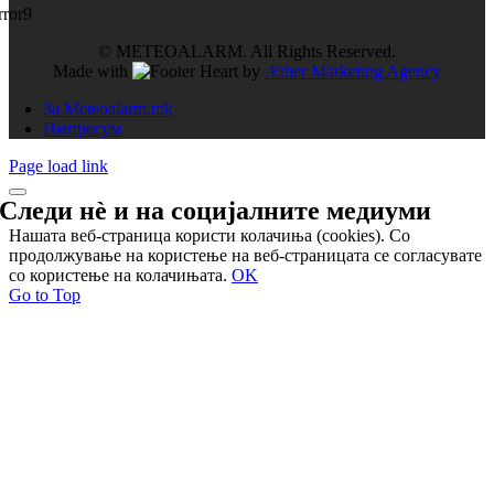
rror9
© METEOALARM. All Rights Reserved.
Made with
by
Æther Marketing Agency
За Meteoalarm.mk
Импресум
Page load link
Следи нѐ и на
социјалните медиуми
Нашата веб-страница користи колачиња (cookies). Со
продолжување на користење на веб-страницата се согласувате
со користење на колачињата.
OK
Go to Top