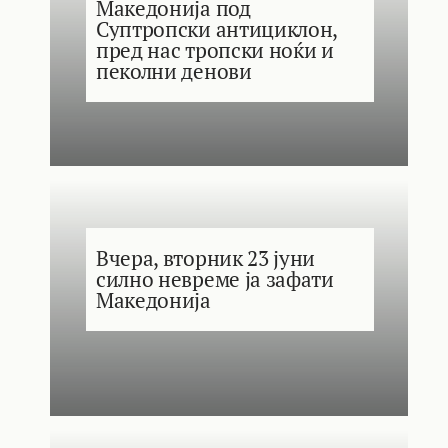
Македонија под
Суптропски антициклон,
пред нас тропски ноќи и
пеколни денови
Вчера, вторник 23 јуни
силно невреме ја зафати
Македонија