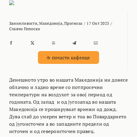
Занимливости
,
Македонија
,
Прогноза
/
17 Окт 2025
/
Славчо Попоски
☕ почасти кафенце
Денешното утро во нашата Македонија ни донесе
облачно и ладно време со потпросечни
температури на воздухот за овој период од
годината. Од запад и од југозапад во нашата
Македонија се прошируваат врнежи од дожд.
Дува слаб до умерен ветер и тоа во Повардарието
од југоисточен а во западните предели од
источен и од североисточен правец.