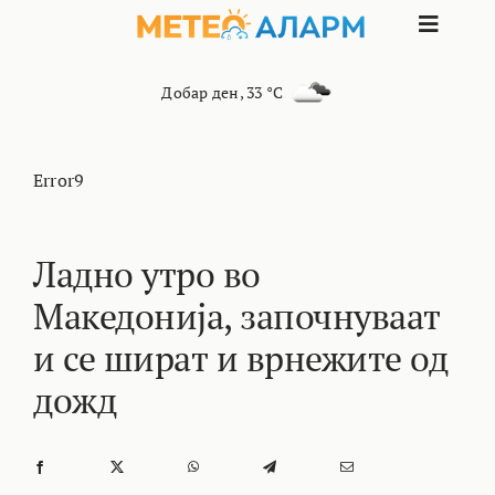
Skip
Toggle
to
content
Naviga
ПОЧЕТНА
Добар ден
,
33 °C
МАКЕДОНИЈ
Error9
ОСТАНАТИ 
Ладно утро во
Македонија, започнуваат
ИНТЕРЕСНО
и се шират и врнежите од
КОНТАКТ
дожд
МАРКЕТИНГ