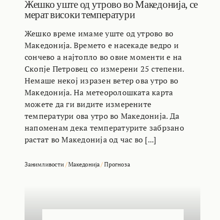
Жешко уште од утрово во Македонија, се
мерат високи температури
Жешко време имаме уште од утрово во
Македонија. Времето е насекаде ведро и
сончево а најтопло во овие моменти е на
Скопје Петровец со измерени 25 степени.
Немаше некој изразен ветер ова утро во
Македонија. На метеоролошката карта
можете да ги видите измерените
температури ова утро во Македонија. Да
напоменам дека температурите забрзано
растат во Македонија од час во [...]
Занимливости
/
Македонија
/
Прогноза