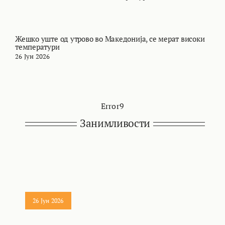
Жешко уште од утрово во Македонија, се мерат високи
М
температури
т
26 Јун 2026
2
Error9
Занимливости
26 Јун 2026