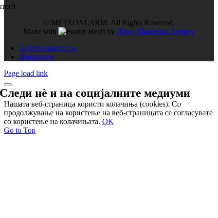
rror9
© METEOALARM. All Rights Reserved.
Made with
by
Æther Marketing Agency
За Meteoalarm.mk
Импресум
Page load link
Следи нѐ и на
социјалните медиуми
Нашата веб-страница користи колачиња (cookies). Со
продолжување на користење на веб-страницата се согласувате
со користење на колачињата.
OK
Go to Top