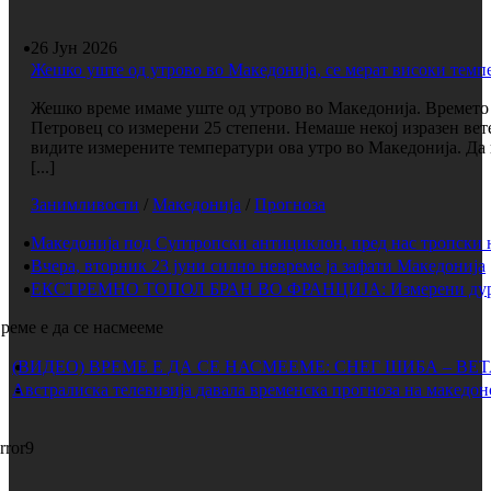
26 Јун 2026
Жешко уште од утрово во Македонија, се мерат високи темп
Жешко време имаме уште од утрово во Македонија. Времето е
Петровец со измерени 25 степени. Немаше некој изразен вет
видите измерените температури ова утро во Македонија. Да 
[...]
Занимливости
/
Македонија
/
Прогноза
Македонија под Суптропски антициклон, пред нас тропски 
Вчера, вторник 23 јуни силно невреме ја зафати Македонија
ЕКСТРЕМНО ТОПОЛ БРАН ВО ФРАНЦИЈА: Измерени дури 
реме е да се насмееме
(ВИДЕО) ВРЕМЕ Е ДА СЕ НАСМЕЕМЕ: СНЕГ ШИБА – ВЕ
Австралиска телевизија давала временска прогноза на македон
rror9