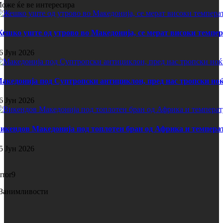
оже ќе ве интересира
ешко уште од утрово во Македонија, се мерат високи темпе
6 Јун 2026
акедонија под Суптропски антициклон, пред нас тропски ноќ
6 Јун 2026
икендов Македонија под топлотен бран од Африка и темпера
5 Јун 2026
rror9
Занимливости