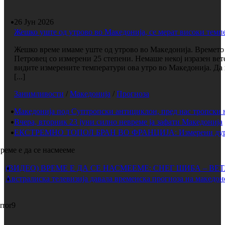
26 Јун 2026
Жешко уште од утрово во Македонија, се мерат високи темп
Жешко време имаме уште од утрово во Македонија. Времето е
Петровец со измерени 25 степени. Немаше некој изразен вет
видите измерените температури ова утро во Македонија. Да 
[...]
Занимливости
/
Македонија
/
Прогноза
Македонија под Суптропски антициклон, пред нас тропски 
Вчера, вторник 23 јуни силно невреме ја зафати Македонија
ЕКСТРЕМНО ТОПОЛ БРАН ВО ФРАНЦИЈА: Измерени дури 
реме е да се насмееме
(ВИДЕО) ВРЕМЕ Е ДА СЕ НАСМЕЕМЕ: СНЕГ ШИБА – ВЕ
Австралиска телевизија давала временска прогноза на македон
rror9