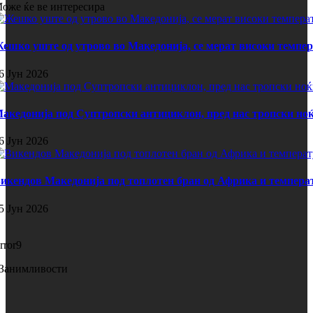
оже ќе ве интересира
ешко уште од утрово во Македонија, се мерат високи темпе
6 Јун 2026
акедонија под Суптропски антициклон, пред нас тропски ноќ
6 Јун 2026
икендов Македонија под топлотен бран од Африка и темпера
5 Јун 2026
rror9
Занимливости