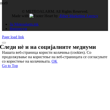
rror9
© METEOALARM. All Rights Reserved.
Made with
by
Æther Marketing Agency
За Meteoalarm.mk
Импресум
Page load link
Следи нѐ и на
социјалните медиуми
Нашата веб-страница користи колачиња (cookies). Со
продолжување на користење на веб-страницата се согласувате
со користење на колачињата.
OK
Go to Top