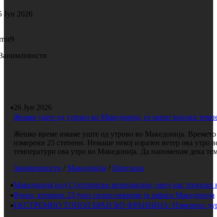
5 Јун 2026
rror9
Занимливости
26 Јун 2026
Жешко уште од утрово во Македонија, се мерат високи темп
Жешко време имаме уште од утрово во Македонија. Времето е
измерени 25 степени. Немаше некој изразен ветер ова утро 
температури ова утро во Македонија. Да напоменам дека темп
Занимливости
/
Македонија
/
Прогноза
Македонија под Суптропски антициклон, пред нас тропски 
Вчера, вторник 23 јуни силно невреме ја зафати Македонија
ЕКСТРЕМНО ТОПОЛ БРАН ВО ФРАНЦИЈА: Измерени дури 