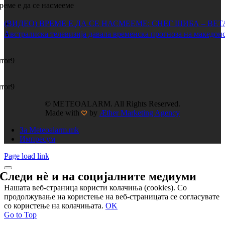
реме е да се насмееме
(ВИДЕО) ВРЕМЕ Е ДА СЕ НАСМЕЕМЕ: СНЕГ ШИБА – ВЕ
Австралиска телевизија давала временска прогноза на македонс
rror9
rror9
© METEOALARM. All Rights Reserved.
Made with
by
Æther Marketing Agency
За Meteoalarm.mk
Импресум
Page load link
Следи нѐ и на
социјалните медиуми
Нашата веб-страница користи колачиња (cookies). Со
продолжување на користење на веб-страницата се согласувате
со користење на колачињата.
OK
Go to Top