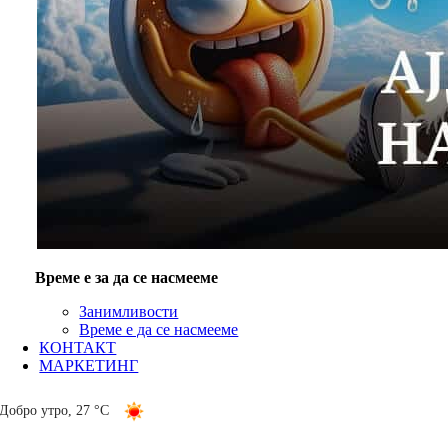
Време е за да се насмееме
Занимливости
Време е да се насмееме
КОНТАКТ
МАРКЕТИНГ
Добро утро
,
27 °C