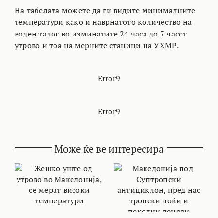
На табелата можете да ги видите минималните
температури како и наврнатото количество на
воден талог во изминатите 24 часа до 7 часот
утрово и тоа на мерните станици на УХМР.
Error9
Error9
Може ќе ве интересира