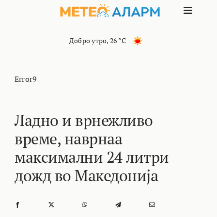
Skip
Toggle
to
content
Naviga
ПОЧЕТНА
Добро утро
,
26 °C
МАКЕДОНИЈА
Error9
ОСТАНАТИ РЕГИОНИ
Ладно и врнежливо
време, наврнаа
ИНТЕРЕСНО
максимални 24 литри
КОНТАКТ
дожд во Македонија
МАРКЕТИНГ