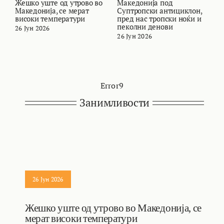
Жешко уште од утрово во
Македонија под
В
Македонија, се мерат
Суптропски антициклон,
т
високи температури
пред нас тропски ноќи и
и
пеколни денови
26 Јун 2026
2
26 Јун 2026
Error9
Занимливости
26 Јун 2026
Жешко уште од утрово во Македонија, се
мерат високи температури