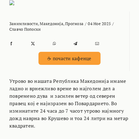
Занимливости
,
Македонија
,
Прогноза
/
04 Ное 2025
/
Славчо Попоски
☕ почасти кафенце
Утрово во нашата Република Македонија имаме
ладно и врнежливо време во најголем дел а
повремено дува и засилен ветер од северен
правец кој е најизразен во Повардарието. Во
изминатите 24 часа до 7 часот утрово најмногу
дожд наврна во Крушево и тоа 24 литри на метар
квадратен.