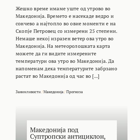
Жешко време имаме уште од утрово во
Македонија. Времето е насекаде ведро и
сончево а најтопло во овие моменти е на
Скопје Петровец со измерени 25 степени.
Немаше некој изразен ветер ова утро во
Македонија. На метеоролошката карта
можете да ги видите измерените
температури ова утро во Македонија. Да
напоменам дека температурите забрзано
растат во Македонија од час во [...]
Занимливости
/
Македонија
/
Прогноза
Македонија под
Суптропски антициклон,