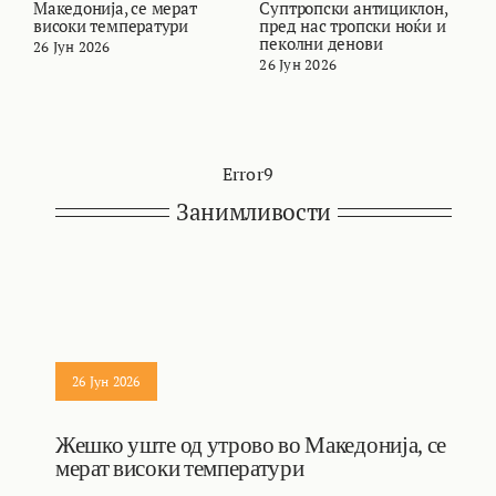
Македонија, се мерат
Суптропски антициклон,
т
високи температури
пред нас тропски ноќи и
и
пеколни денови
26 Јун 2026
2
26 Јун 2026
Error9
Занимливости
26 Јун 2026
Жешко уште од утрово во Македонија, се
мерат високи температури