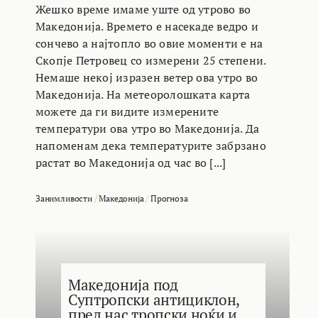
Жешко време имаме уште од утрово во
Македонија. Времето е насекаде ведро и
сончево а најтопло во овие моменти е на
Скопје Петровец со измерени 25 степени.
Немаше некој изразен ветер ова утро во
Македонија. На метеоролошката карта
можете да ги видите измерените
температури ова утро во Македонија. Да
напоменам дека температурите забрзано
растат во Македонија од час во [...]
Занимливости
/
Македонија
/
Прогноза
Македонија под
Суптропски антициклон,
пред нас тропски ноќи и