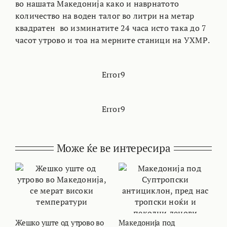
во нашата Македонија како и наврнатото
количество на воден талог во литри на метар
квадратен во изминатите 24 часа исто така до 7
часот утрово и тоа на мерните станици на УХМР.
Error9
Error9
Може ќе ве интересира
Жешко уште од утрово во
Македонија под
В