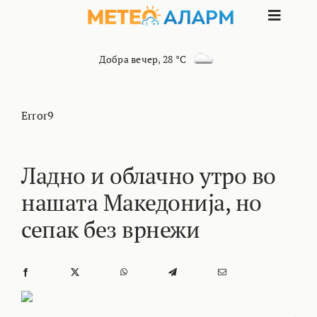
Skip
Toggle
to
content
Naviga
ПОЧЕТНА
Добра вечер
,
28 °C
МАКЕДОНИЈА
Error9
ОСТАНАТИ РЕГИОНИ
Ладно и облачно утро во
нашата Македонија, но
ИНТЕРЕСНО
сепак без врнежи
КОНТАКТ
МАРКЕТИНГ