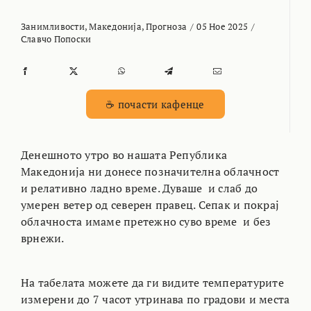
Занимливости
,
Македонија
,
Прогноза
/
05 Ное 2025
/
Славчо Попоски
☕ почасти кафенце
Денешното утро во нашата Република
Македонија ни донесе позначителна облачност
и релативно ладно време. Дуваше и слаб до
умерен ветер од северен правец. Сепак и покрај
облачноста имаме претежно суво време и без
врнежи.
На табелата можете да ги видите температурите
измерени до 7 часот утринава по градови и места