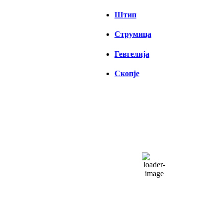
Штип
Струмица
Гевгелија
Скопје
СКОПЈЕ
23:29,
07/08/2026
25
°C
облаци
52 %
1013 hPa
7 Km/h
Налет на ветер:
7 Km/h
Облаци:
81%
Visibility:
0 km
Изгрејсонце:
04:34