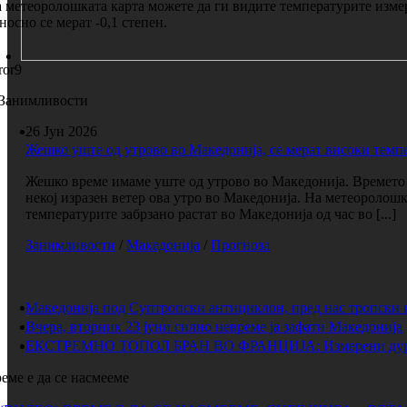
 метеоролошката карта можете да ги видите температурите изме
носно се мерат -0,1 степен.
ror9
Занимливости
26 Јун 2026
Жешко уште од утрово во Македонија, се мерат високи темп
Жешко време имаме уште од утрово во Македонија. Времето е
некој изразен ветер ова утро во Македонија. На метеоролош
температурите забрзано растат во Македонија од час во [...]
Занимливости
/
Македонија
/
Прогноза
Македонија под Суптропски антициклон, пред нас тропски 
Вчера, вторник 23 јуни силно невреме ја зафати Македонија
ЕКСТРЕМНО ТОПОЛ БРАН ВО ФРАНЦИЈА: Измерени дури 
еме е да се насмееме