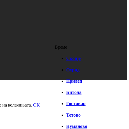
Време
Скопје
Охрид
Прилеп
Битола
Гостивар
е на колачињата.
OK
Тетово
Куманово