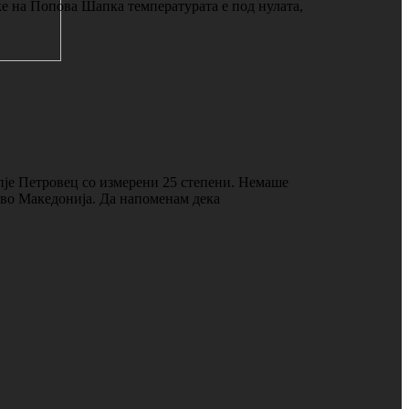
е на Попова Шапка температурата е под нулата,
пје Петровец со измерени 25 степени. Немаше
о во Македонија. Да напоменам дека