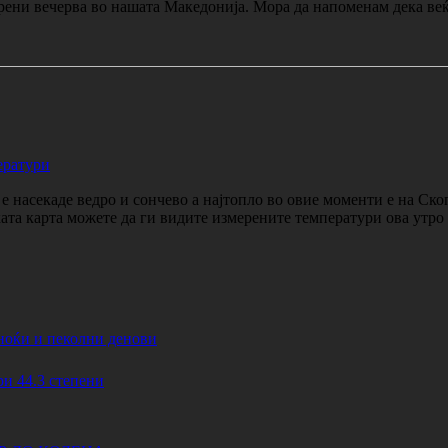
рени вечерва во нашата Македонија. Мора да напоменам дека веќ
ератури
 насекаде ведро и сончево а најтопло во овие моменти е на Ско
ката карта можете да ги видите измерените температури ова утр
ноќи и пеколни денови
44.3 степени