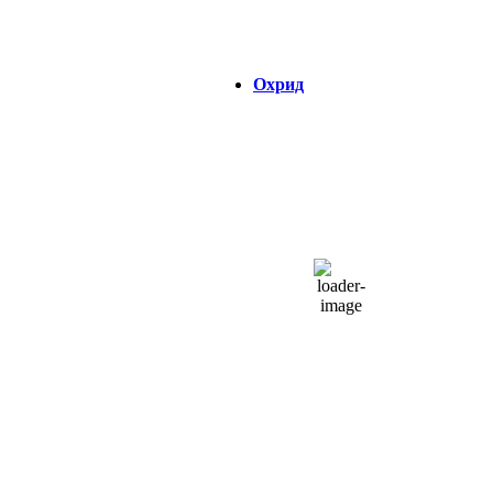
Зајдисонце:
18:45
Охрид
ОХРИД
23:29,
07/08/2026
23
°C
чисто небо
48 %
1014 hPa
8 Km/h
Налет на ветер:
9 Km/h
Облаци:
10%
Visibility:
0 km
Изгрејсонце:
04:39
Зајдисонце:
18:45