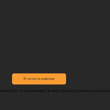
☕ почасти кафенце
ратурите се под просекот за овој период од годината, односно е