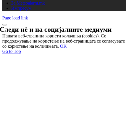
За Meteoalarm.mk
Импресум
Page load link
Следи нѐ и на
социјалните медиуми
Нашата веб-страница користи колачиња (cookies). Со
продолжување на користење на веб-страницата се согласувате
со користење на колачињата.
OK
Go to Top