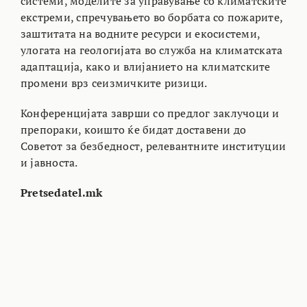
системи, моделите за управување со климатските
екстреми, спречувањето во борбата со пожарите,
заштитата на водните ресурси и екосистеми,
улогата на геологијата во служба на климатската
адаптација, како и влијанието на климатските
промени врз сеизмичките ризици.
Конференцијата заврши со предлог заклучоци и
препораки, коишто ќе бидат доставени до
Советот за безбедност, релевантните институции
и јавноста.
Pretsedatel.mk