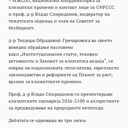
– МЖСПП, национална координаторка за
климатски промени и контакт лице со UNFCCC
и проф. д-р Владо Спиридонов, модератор на
тематската седница и член на Советот за
безбедност.
д-р Теодора Обрадовиќ-Грнчаровска во своето
воведно обраќање насловено
како „Институционален статус, тековни
активности и Законот за климатска акција“, се
осврна на националната легислатива, европското
законодавство и реформите од Планот за раст,
врзани за климатските промени.
Проф. д-р Владо Спиридонов ги презентираше
климатските сценарија 2026-2100 и алгоритмите
за предвидување на природните непогоди.
Дебатата се одвиваше во три сесии.