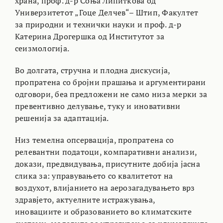
храна, проф. д-р Соња Липиткова од
Универзитетот „Гоце Делчев“– Штип, Факултет
за прирoдни и технички науки и проф. д-р
Катерина Дрогершка од Институтот за
сеизмологија.
Во долгата, стручна и плодна дискусија,
пропратена со бројни прашања и аргументирани
одговори, беа предложени не само низа мерки за
превентивно делување, туку и иновативни
решенија за адаптација.
Низ темелна опсервација, пропратена со
релевантни податоци, компаративни анализи,
докази, предвидувања, присутните добија јасна
слика за: управувањето со квалитетот на
воздухот, влијанието на аерозагадувањето врз
здравјето, актуелните истражувања,
иновациите и образованието во климатските