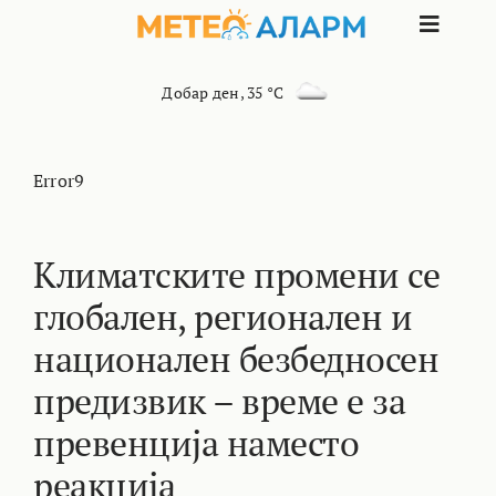
Skip
Toggle
to
content
Naviga
ПОЧЕТНА
Добар ден
,
35 °C
МАКЕДОНИЈА
Error9
ОСТАНАТИ РЕГИОНИ
Климатските промени се
глобален, регионален и
ИНТЕРЕСНО
национален безбедносен
КОНТАКТ
предизвик – време е за
превенција наместо
МАРКЕТИНГ
реакција