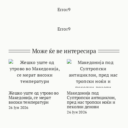
Error9
Error9
Може ќе ве интересира
Жешко уште од утрово во
Македонија под
В
Македонија, се мерат
Суптропски антициклон,
т
високи температури
пред нас тропски ноќи и
и
пеколни денови
26 Јун 2026
2
26 Јун 2026