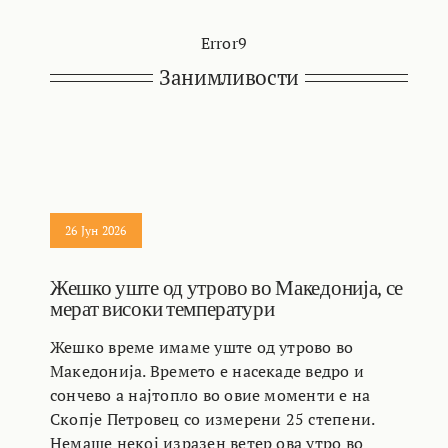
Error9
Занимливости
26 Јун 2026
Жешко уште од утрово во Македонија, се
мерат високи температури
Жешко време имаме уште од утрово во
Македонија. Времето е насекаде ведро и
сончево а најтопло во овие моменти е на
Скопје Петровец со измерени 25 степени.
Немаше некој изразен ветер ова утро во