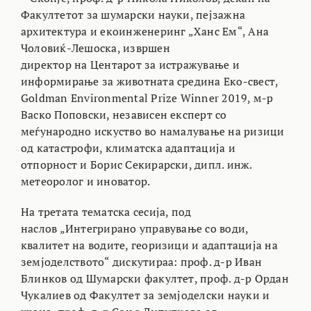
Факултетот за шумарски науки, пејзажна
архитектура и екоинженеринг „Ханс Ем“, Ана
Чоловиќ-Лешоска, извршен
директор на Центарот за истражување и
информирање за животната средина Еко-свест,
Goldman Environmental Prize Winner 2019, м-р
Васко Поповски, независен експерт со
меѓународно искуство во намалување на ризици
од катастрофи, климатска адаптација и
отпорност и Борис Секирарски, дипл. инж.
метеоролог и иноватор.
На третата тематска сесија, под
наслов „Интегрирано управување со води,
квалитет на водите, георизици и адаптација на
земјоделството“ дискутираа: проф. д-р Иван
Блинков од Шумарски факултет, проф. д-р Ордан
Чукалиев од Факултет за земјоделски науки и