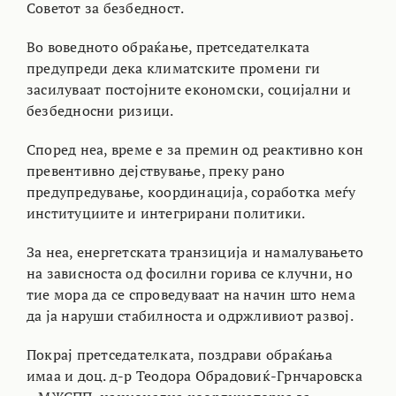
Советот за безбедност.
Во воведното обраќање, претседателката
предупреди дека климатските промени ги
засилуваат постојните економски, социјални и
безбедносни ризици.
Според неа, време е за премин од реактивно кон
превентивно дејствување, преку рано
предупредување, координaција, соработка меѓу
институциите и интегрирани политики.
За неа, енергетската транзиција и намалувањето
на зависноста од фосилни горива се клучни, но
тие мора да се спроведуваат на начин што нема
да ја наруши стабилноста и одржливиот развој.
Покрај претседателката, поздрави обраќања
имаа и дoц. д-р Теодора Обрадовиќ-Грнчаровска