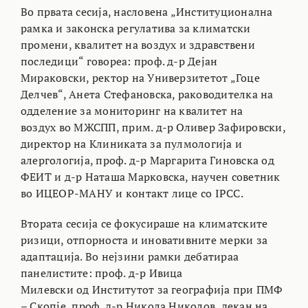
Во првата сесија, насловена „Институционална
рамка и законска регулатива за климатски
промени, квалитет на воздух и здравствени
последици“ говореа: проф. д-р Дејан
Мираковски, ректор на Универзитетот „Гоце
Делчев“, Анета Стефановска, раководителка на
одделение за мониторинг на квалитет на
воздух во МЖСПП, прим. д-р Оливер Зафировски,
директор на Клиниката за пулмологија и
алергологија, проф. д-р Маргарита Гиновска од
ФЕИТ и д-р Наташа Марковска, научен советник
во ИЦЕОР-МАНУ и контакт лице со IPCC.
Втората сесија се фокусираше на климатските
ризици, отпорноста и иновативните мерки за
адаптација. Во нејзини рамки дебатираа
панелистите: проф. д-р Ивица
Милевски од Институтот за географија при ПМФ
– Скопје, проф. д-р Никола Николов, декан на