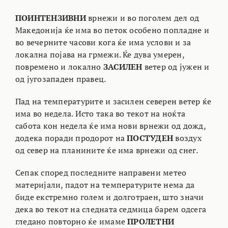
ПОИНТЕНЗИВНИ
врнежи и во поголем дел од
Македонија ќе има во петок особено попладне и
во вечерните часови кога ќе има услови и за
локална појава на грмежи. Ќе дува умерен,
повремено и локално
ЗАСИЛЕН
ветер од јужен и
од југозападен правец.
Пад на температурите и засилен северен ветер ќе
има во недела. Исто така во текот на ноќта
сабота кон недела ќе има нови врнежи од дожд,
додека поради продорот на
ПОСТУДЕН
воздух
од север на планините ќе има врнежи од снег.
Сепак според последните направени метео
материјали, падот на температурите нема да
биде екстремно голем и долготраен, што значи
дека во текот на следната седмица барем одсега
гледано повторно ќе имаме
ПРОЛЕТНИ