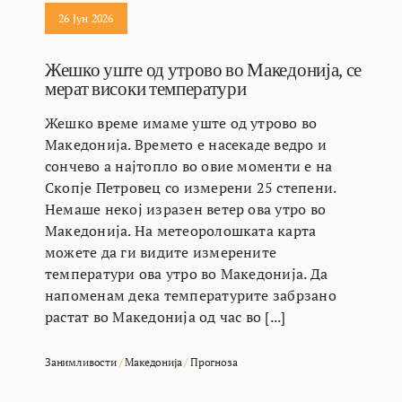
26 Јун 2026
Жешко уште од утрово во Македонија, се
мерат високи температури
Жешко време имаме уште од утрово во
Македонија. Времето е насекаде ведро и
сончево а најтопло во овие моменти е на
Скопје Петровец со измерени 25 степени.
Немаше некој изразен ветер ова утро во
Македонија. На метеоролошката карта
можете да ги видите измерените
температури ова утро во Македонија. Да
напоменам дека температурите забрзано
растат во Македонија од час во [...]
Занимливости
/
Македонија
/
Прогноза