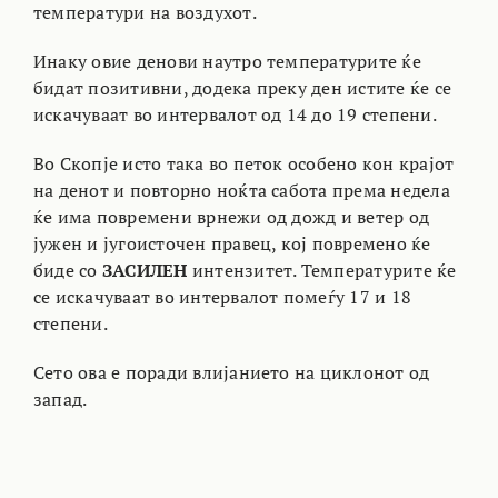
температури на воздухот.
Инаку овие денови наутро температурите ќе
бидат позитивни, додека преку ден истите ќе се
искачуваат во интервалот од 14 до 19 степени.
Во Скопје исто така во петок особено кон крајот
на денот и повторно ноќта сабота према недела
ќе има повремени врнежи од дожд и ветер од
јужен и југоисточен правец, кој повремено ќе
биде со
ЗАСИЛЕН
интензитет. Температурите ќе
се искачуваат во интервалот помеѓу 17 и 18
степени.
Сето ова е поради влијанието на циклонот од
запад.