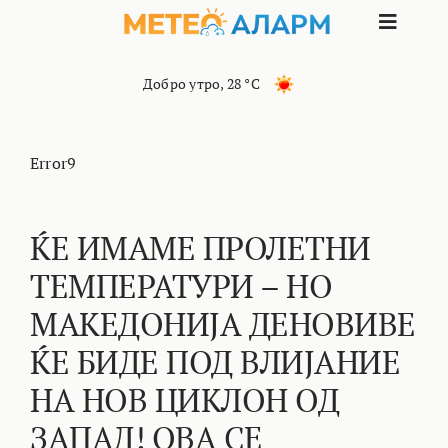
Skip
Toggle
to
content
Naviga
ПОЧЕТНА
Добро утро
,
28 °C
МАКЕДОНИЈА
Error9
ОСТАНАТИ РЕГИОНИ
ЌЕ ИМАМЕ ПРОЛЕТНИ
ТЕМПЕРАТУРИ – НО
ИНТЕРЕСНО
МАКЕДОНИЈА ДЕНОВИВЕ
КОНТАКТ
ЌЕ БИДЕ ПОД ВЛИЈАНИЕ
НА НОВ ЦИКЛОН ОД
МАРКЕТИНГ
ЗАПАД! ОВА СЕ