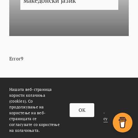
македонски јазик
Error9
Нашата веб-страница
користи колачиња
(cookies). Со
За Meteoalarm.mk
Импресум
продолжување на
OK
© METEOALARM. All Rights Reserved.
користење на веб-
страницата се
Made with
by
Æther Marketing Agency
согласувате со користење
на колачињата.