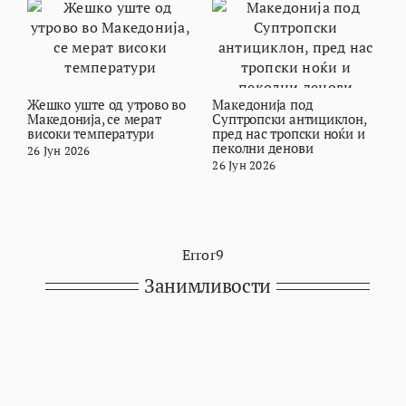
Жешко уште од утрово во
Македонија под
В
Македонија, се мерат
Суптропски антициклон,
с
високи температури
пред нас тропски ноќи и
М
пеколни денови
26 Јун 2026
2
26 Јун 2026
Error9
Занимливости