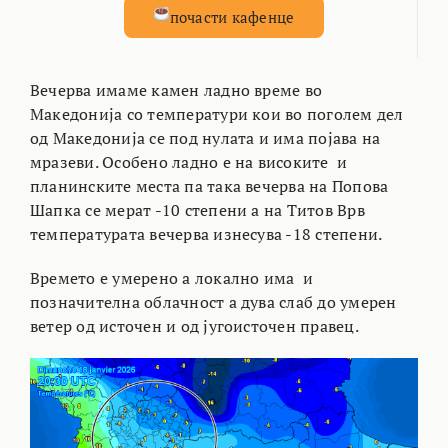
почасти кафенце
Вечерва имаме камен ладно време во
Македонија со температури кои во поголем дел
од Македонија се под нулата и има појава на
мразеви. Особено ладно е на високите и
планинските места па така вечерва на Попова
Шапка се мерат -10 степени а на Титов Врв
температурата вечерва изнесува -18 степени.
Времето е умерено а локално има и
позначителна облачност а дува слаб до умерен
ветер од источен и од југоисточен правец.