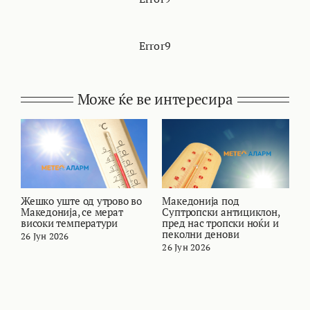
Error9
Може ќе ве интересира
Жешко уште од утрово во
Македонија под
В
Македонија, се мерат
Суптропски антициклон,
т
високи температури
пред нас тропски ноќи и
и
пеколни денови
26 Јун 2026
2
26 Јун 2026