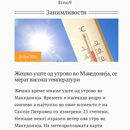
Error9
Занимливости
26 Јун 2026
Жешко уште од утрово во Македонија, се
мерат високи температури
Жешко време имаме уште од утрово во
Македонија. Времето е насекаде ведро и
сончево а најтопло во овие моменти е на
Скопје Петровец со измерени 25 степени.
Немаше некој изразен ветер ова утро во
Македонија. На метеоролошката карта