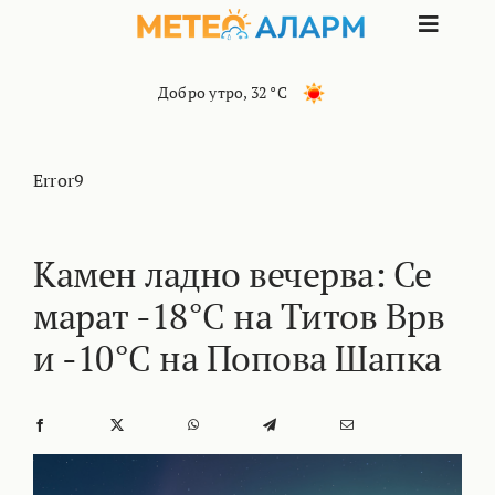
Skip
Toggle
to
content
Naviga
ПОЧЕТНА
Добро утро
,
32 °C
МАКЕДОНИЈА
Error9
ОСТАНАТИ РЕГИОНИ
Камен ладно вечерва: Се
марат -18°C на Титов Врв
ИНТЕРЕСНО
и -10°C на Попова Шапка
КОНТАКТ
МАРКЕТИНГ