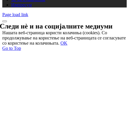
Импресум
Page load link
Следи нѐ и на
социјалните медиуми
Нашата веб-страница користи колачиња (cookies). Со
продолжување на користење на веб-страницата се согласувате
со користење на колачињата.
OK
Go to Top