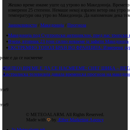
Жешко време имаме уште од утрово во Македонија. Времето е
измерени 25 степени. Немаше некој изразен ветер ова утро 
температури ова утро во Македонија. Да напоменам дека темп
Занимливости
/
Македонија
/
Прогноза
Македонија под Суптропски антициклон, пред нас тропски 
Вчера, вторник 23 јуни силно невреме ја зафати Македонија
ЕКСТРЕМНО ТОПОЛ БРАН ВО ФРАНЦИЈА: Измерени дури 
реме е да се насмееме
(ВИДЕО) ВРЕМЕ Е ДА СЕ НАСМЕЕМЕ: СНЕГ ШИБА – ВЕ
Австралиска телевизија давала временска прогноза на македонс
rror9
rror9
© METEOALARM. All Rights Reserved.
Made with
by
Æther Marketing Agency
За Meteoalarm.mk