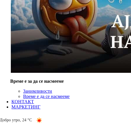
Време е за да се насмееме
Занимливости
Време е да се насмееме
КОНТАКТ
МАРКЕТИНГ
Добро утро
,
24 °C