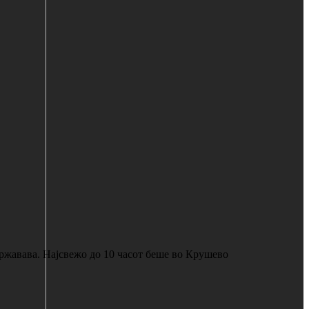
државава. Најсвежо до 10 часот беше во Крушево