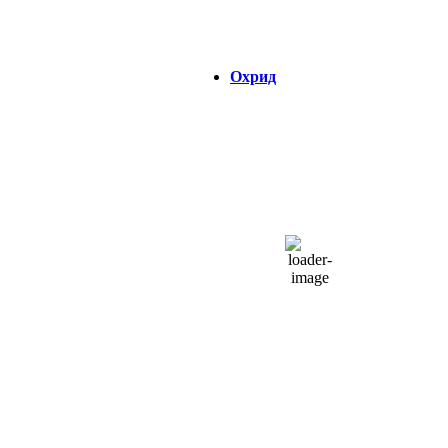
Зајдисонце:
18:45
Охрид
ОХРИД
10:18,
08/08/2026
29
°C
чисто небо
38 %
1014 hPa
6 Km/h
Налет на ветер:
12 Km/h
Облаци:
2%
Visibility:
0 km
Изгрејсонце:
04:39
Зајдисонце:
18:45