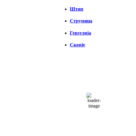
Штип
Струмица
Гевгелија
Скопје
СКОПЈЕ
10:18,
08/08/2026
33
°C
чисто небо
31 %
1013 hPa
17 Km/h
Налет на ветер:
21 Km/h
Облаци:
5%
Visibility:
0 km
Изгрејсонце:
04:34