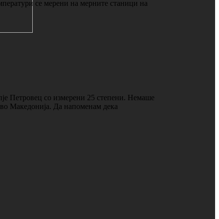
мператури се мерени на мерните станици на
пје Петровец со измерени 25 степени. Немаше
о во Македонија. Да напоменам дека