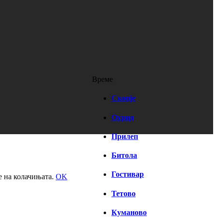
Време
Скопје
Охрид
Прилеп
Битола
Гостивар
е на колачињата.
OK
Тетово
Куманово