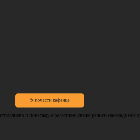
☕ почасти кафенце
ретпладнево и понатаму е релативно свежо речиси насекаде низ 