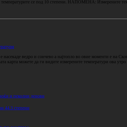
та температурите се под 10 степени. НАПОМЕНА: Измерените те
ератури
 насекаде ведро и сончево а најтопло во овие моменти е на Ско
ката карта можете да ги видите измерените температури ова утр
ноќи и пеколни денови
44.3 степени