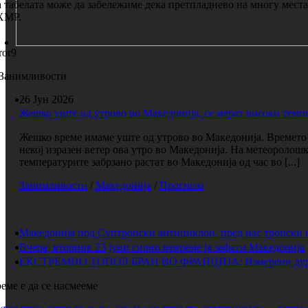
 табелата може да забележиме дека претпладнево на многу мес
ХМР.
ror9
Занимливости
26 Јун 2026
Жешко уште од утрово во Македонија, се мерат високи темп
Жешко време имаме уште од утрово во Македонија. Времето е
некој изразен ветер ова утро во Македонија. На метеоролош
температурите забрзано растат во Македонија од час во [...]
Занимливости
/
Македонија
/
Прогноза
Македонија под Суптропски антициклон, пред нас тропски 
Вчера, вторник 23 јуни силно невреме ја зафати Македонија
ЕКСТРЕМНО ТОПОЛ БРАН ВО ФРАНЦИЈА: Измерени дури 
еме е да се насмееме