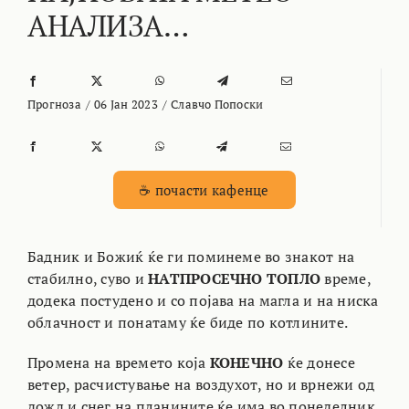
АНАЛИЗА…
Прогноза
/
06 Јан 2023
/
Славчо Попоски
☕ почасти кафенце
Бадник и Божиќ ќе ги поминеме во знакот на
стабилно, суво и
НАТПРОСЕЧНО ТОПЛО
време,
додека постудено и со појава на магла и на ниска
облачност и понатаму ќе биде по котлините.
Промена на времето која
КОНЕЧНО
ќе донесе
ветер, расчистување на воздухот, но и врнежи од
дожд и снег на планините ќе има во понеделник