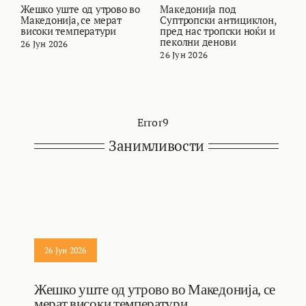
Жешко уште од утрово во
Македонија под
В
Македонија, се мерат
Суптропски антициклон,
с
високи температури
пред нас тропски ноќи и
М
пеколни денови
26 Јун 2026
2
26 Јун 2026
Error9
Занимливости
26 Јун 2026
Жешко уште од утрово во Македонија, се
мерат високи температури