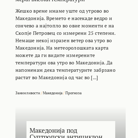
Жешко време имаме уште од утрово во
Македонија. Времето е насекаде ведро и
сончево а најтопло во овие моменти е на
Скопје Петровец со измерени 25 степени.
Немаше некој изразен ветер ова утро во
Македонија. На метеоролошката карта
можете да ги видите измерените
температури ова утро во Македонија. Да
напоменам дека температурите забрзано
растат во Македонија од час во [...]
Занимливости
/
Македонија
/
Прогноза
Македонија под
Суптропски антициклон,