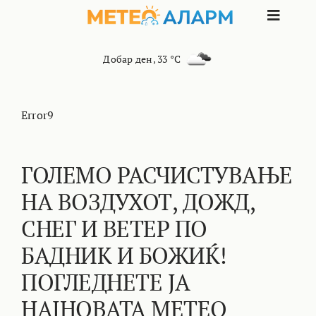
Skip
Toggle
to
content
Naviga
ПОЧЕТНА
Добар ден
,
33 °C
МАКЕДОНИЈА
Error9
ОСТАНАТИ РЕГИОНИ
ГОЛЕМО РАСЧИСТУВАЊЕ
НА ВОЗДУХОТ, ДОЖД,
ИНТЕРЕСНО
СНЕГ И ВЕТЕР ПО
КОНТАКТ
БАДНИК И БОЖИЌ!
ПОГЛЕДНЕТЕ ЈА
МАРКЕТИНГ
НАЈНОВАТА МЕТЕО