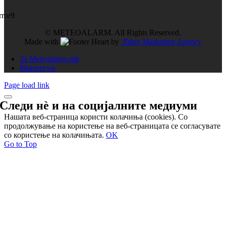
rror9
© METEOALARM. All Rights Reserved.
Made with
by
Æther Marketing Agency
За Meteoalarm.mk
Импресум
Page load link
Следи нѐ и на
социјалните медиуми
Нашата веб-страница користи колачиња (cookies). Со
продолжување на користење на веб-страницата се согласувате
со користење на колачињата.
OK
Go to Top