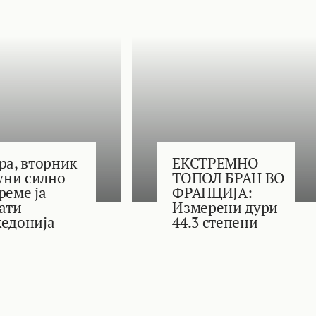
ра, вторник
ЕКСТРЕМНО
јуни силно
ТОПОЛ БРАН ВО
реме ја
ФРАНЦИЈА:
ати
Измерени дури
едонија
44.3 степени