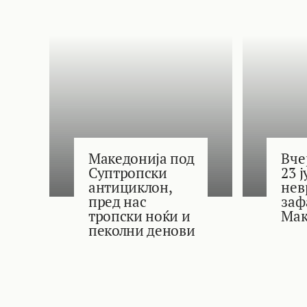
Македонија под
Вче
Суптропски
23 
антициклон,
нев
пред нас
заф
тропски ноќи и
Мак
пеколни денови