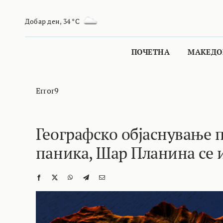
Skip
to
Добар ден
,
34 °C
content
ПОЧЕТНА
МАКЕДО
Error9
Географско објаснување п
паника, Шар Планина се