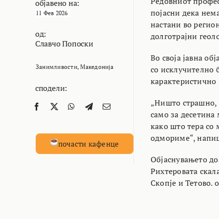
Редовниот профес
објавено на:
појасни дека нем
11 Фев 2026
настани во регион
од:
долготрајни геол
Славчо Попоски
Во своја јавна об
Занимливости
,
Македонија
со исклучително 
карактеристично 
сподели:
„Ништо страшно, 
само за десетина 
како што тера со
одмориме“, напи
почасти кафенце
Објаснувањето доа
Рихтеровата скала
Скопје и Тетово. 