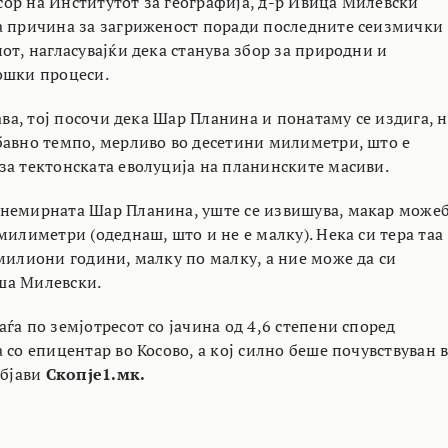
ор на Институтот за географија, д-р Ивица Милевски
а причина за загриженост поради последните сеизмички
от, нагласувајќи дека станува збор за природни и
ошки процеси.
јава, тој посочи дека Шар Планина и понатаму се издига, 
бавно темпо, мерливо во десетини милиметри, што е
за тектонската еволуција на планинските масиви.
немирната Шар Планина, уште се извишува, макар може
милиметри (одеднаш, што и не е малку). Нека си тера таа
 милиони години, малку по малку, а ние може да си
ша Милевски.
ѓа по земјотресот со јачина од 4,6 степени според
 со епицентар во Косово, а кој силно беше почувствуван 
објави
Скопје1.мк.