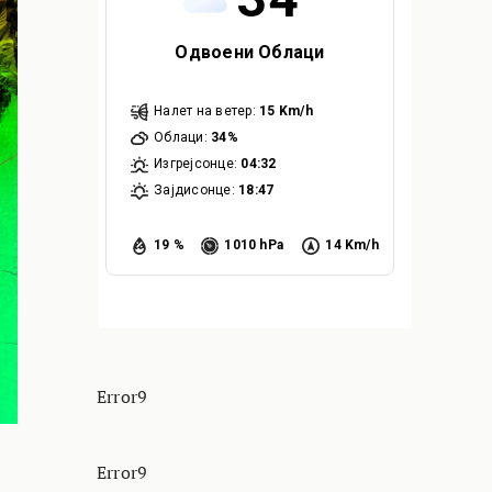
Одвоени Облаци
Налет на ветер:
15 Km/h
Облаци:
34%
Изгрејсонце:
04:32
Зајдисонце:
18:47
19 %
1010 hPa
14 Km/h
Error9
Error9