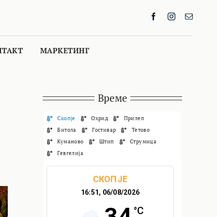
НТАКТ
МАРКЕТИНГ
Време
Скопје
Охрид
Прилеп
Битола
Гостивар
Тетово
Куманово
Штип
Струмица
Гевгелија
СКОПЈЕ
16:51,
06/08/2026
34
°C