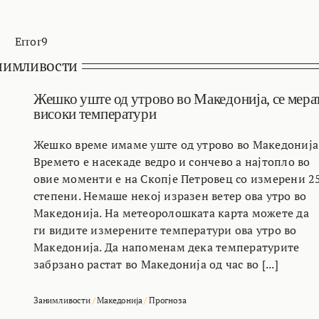
Error9
нимливости
Жешко уште од утрово во Македонија, се мера
високи температури
Жешко време имаме уште од утрово во Македонија
Времето е насекаде ведро и сончево а најтопло во
овие моменти е на Скопје Петровец со измерени 2
степени. Немаше некој изразен ветер ова утро во
Македонија. На метеоролошката карта можете да
ги видите измерените температури ова утро во
Македонија. Да напоменам дека температурите
забрзано растат во Македонија од час во [...]
Занимливости
/
Македонија
/
Прогноза