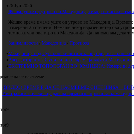
26 Јун 2026
Жешко уште од утрово во Македонија, се мерат високи темп
Жешко време имаме уште од утрово во Македонија. Времето е
измерени 25 степени. Немаше некој изразен ветер ова утро 
температури ова утро во Македонија. Да напоменам дека темп
Занимливости
/
Македонија
/
Прогноза
Македонија под Суптропски антициклон, пред нас тропски 
Вчера, вторник 23 јуни силно невреме ја зафати Македонија
ЕКСТРЕМНО ТОПОЛ БРАН ВО ФРАНЦИЈА: Измерени дури 
реме е да се насмееме
(ВИДЕО) ВРЕМЕ Е ДА СЕ НАСМЕЕМЕ: СНЕГ ШИБА – ВЕ
Австралиска телевизија давала временска прогноза на македонс
rror9
rror9