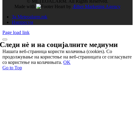
© METEOALARM. All Rights Reserved.
Made with
by
Æther Marketing Agency
За Meteoalarm.mk
Импресум
Page load link
Следи нѐ и на
социјалните медиуми
Нашата веб-страница користи колачиња (cookies). Со
продолжување на користење на веб-страницата се согласувате
со користење на колачињата.
OK
Go to Top