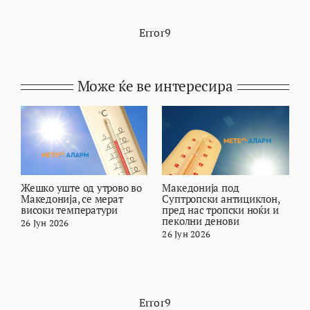
Error9
Може ќе ве интересира
Жешко уште од утрово во
Македонија под
В
Македонија, се мерат
Суптропски антициклон,
т
високи температури
пред нас тропски ноќи и
и
пеколни денови
26 Јун 2026
2
26 Јун 2026
Error9