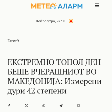
Skip
Toggle
to
content
Naviga
ПОЧЕТНА
Добро утро
,
27 °C
МАКЕДОНИЈА
Error9
ОСТАНАТИ РЕГИОНИ
ЕКСТРЕМНО ТОПОЛ ДЕН
БЕШЕ ВЧЕРАШНИОТ ВО
ИНТЕРЕСНО
МАКЕДОНИЈА: Измерени
КОНТАКТ
дури 42 степени
МАРКЕТИНГ