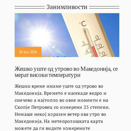
Занимливости
26 Јун 2026
Жешко уште од утрово во Македонија, се
мерат високи температури
Жешко време имаме уште од утрово во
Македонија. Времето е насекаде ведро и
сончево а најтопло во овие моменти е на
Скопје Петровец со измерени 25 степени.
Немаше некој изразен ветер ова утро во
Македонија. На метеоролошката карта
можете да ги видите измерените