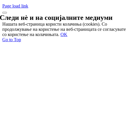
Page load link
Следи нѐ и на
социјалните медиуми
Нашата веб-страница користи колачиња (cookies). Со
продолжување на користење на веб-страницата се согласувате
со користење на колачињата.
OK
Go to Top