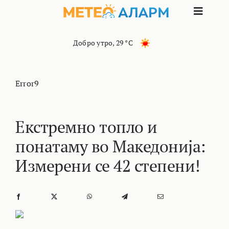
Skip
Toggle
to
content
Naviga
ПОЧЕТНА
Добро утро
,
29 °C
МАКЕДОНИЈА
Error9
ОСТАНАТИ РЕГИОНИ
Екстремно топло и
понатаму во Македонија:
ИНТЕРЕСНО
Измерени се 42 степени!
КОНТАКТ
МАРКЕТИНГ