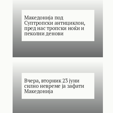
Македонија под
Суптропски антициклон,
пред нас тропски ноќи и
пеколни денови
Вчера, вторник 23 јуни
силно невреме ја зафати
Македонија