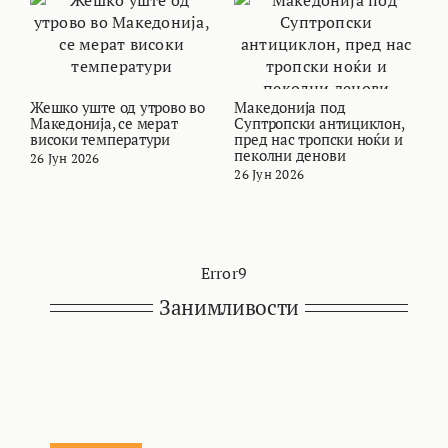
Жешко уште од утрово во
Македонија под
В
Македонија, се мерат
Суптропски антициклон,
т
високи температури
пред нас тропски ноќи и
и
пеколни денови
26 Јун 2026
2
26 Јун 2026
Error9
Занимливости