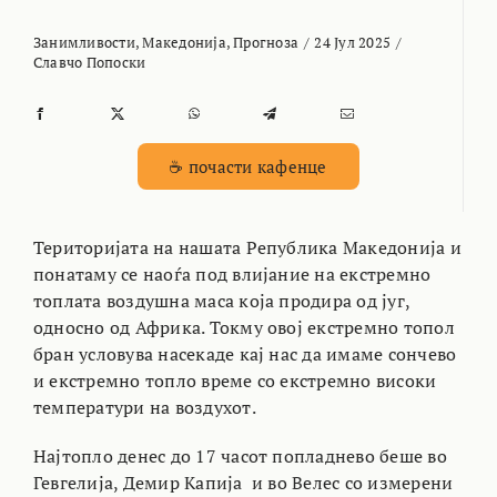
Занимливости
,
Македонија
,
Прогноза
/
24 Јул 2025
/
Славчо Попоски
☕ почасти кафенце
Територијата на нашата Република Македонија и
понатаму се наоѓа под влијание на екстремно
топлата воздушна маса која продира од југ,
односно од Африка. Токму овој екстремно топол
бран условува насекаде кај нас да имаме сончево
и екстремно топло време со екстремно високи
температури на воздухот.
Најтопло денес до 17 часот попладнево беше во
Гевгелија, Демир Капија и во Велес со измерени