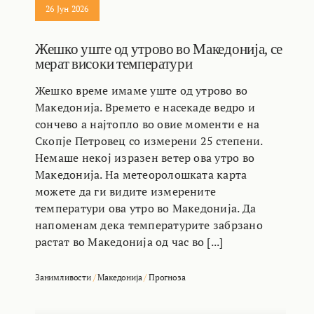
26 Јун 2026
Жешко уште од утрово во Македонија, се
мерат високи температури
Жешко време имаме уште од утрово во
Македонија. Времето е насекаде ведро и
сончево а најтопло во овие моменти е на
Скопје Петровец со измерени 25 степени.
Немаше некој изразен ветер ова утро во
Македонија. На метеоролошката карта
можете да ги видите измерените
температури ова утро во Македонија. Да
напоменам дека температурите забрзано
растат во Македонија од час во [...]
Занимливости
/
Македонија
/
Прогноза