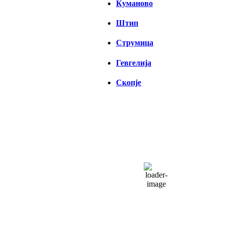
Куманово
Штип
Струмица
Гевгелија
Скопје
СКОПЈЕ
05:15,
06/08/2026
21
°C
чисто небо
45 %
1017 hPa
6 Km/h
Налет на ветер:
6 Km/h
Облаци:
4%
Visibility:
0 km