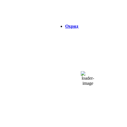
Изгрејсонце:
04:32
Зајдисонце:
18:47
Охрид
ОХРИД
05:15,
06/08/2026
21
°C
чисто небо
45 %
1017 hPa
5 Km/h
Налет на ветер:
5 Km/h
Облаци:
2%
Visibility:
0 km
Изгрејсонце:
04:37
Зајдисонце:
18:48