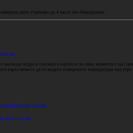
измерени рано утринава до 4 часот низ Македонија.
ератури
 насекаде ведро и сончево а најтопло во овие моменти е на Ско
ката карта можете да ги видите измерените температури ова утр
ноќи и пеколни денови
44.3 степени