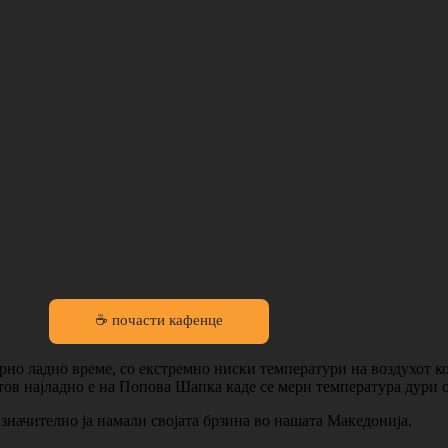
☕ почасти кафенце
о ладно време, со екстремно ниски температури на воздухот кои
тов најладно е на Попова Шапка каде се мери температура дури о
 значително ја намали својата брзина во нашата Македонија.