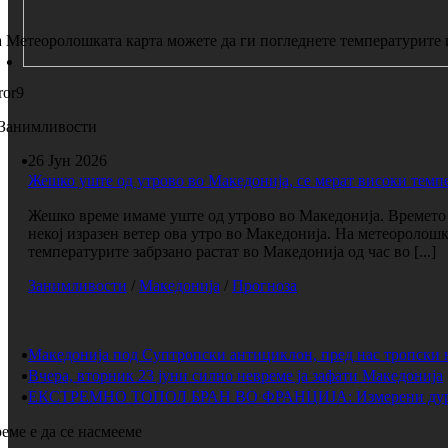
 Метеоролошката карта можете да ги погледнете температурите 
ror9
Занимливости
26 Јун 2026
Жешко уште од утрово во Македонија, се мерат високи темп
Жешко време имаме уште од утрово во Македонија. Времето е
некој изразен ветер ова утро во Македонија. На метеоролош
температурите забрзано растат во Македонија од час во [...]
Занимливости
/
Македонија
/
Прогноза
Македонија под Суптропски антициклон, пред нас тропски 
Вчера, вторник 23 јуни силно невреме ја зафати Македонија
ЕКСТРЕМНО ТОПОЛ БРАН ВО ФРАНЦИЈА: Измерени дури 
еме е да се насмееме