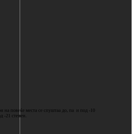
 на повеќе места се спуштаа до, па и под -10
д -21 степен.