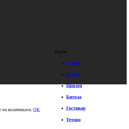
Време
Скопје
Охрид
Прилеп
Битола
Гостивар
е на колачињата.
OK
Тетово