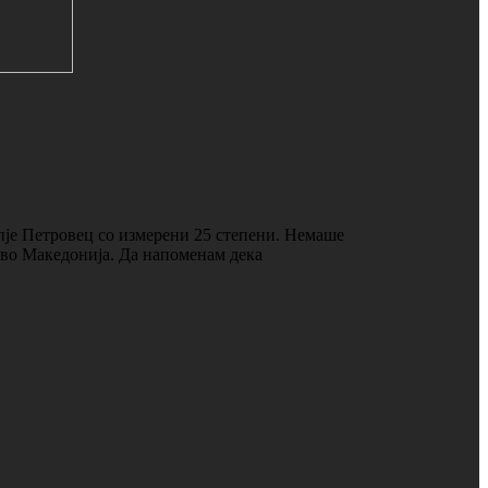
пје Петровец со измерени 25 степени. Немаше
о во Македонија. Да напоменам дека