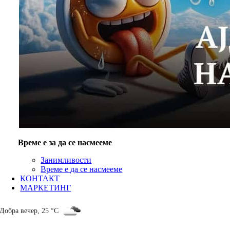
Време е за да се насмееме
Занимливости
Време е да се насмееме
КОНТАКТ
МАРКЕТИНГ
Добра вечер
,
25 °C