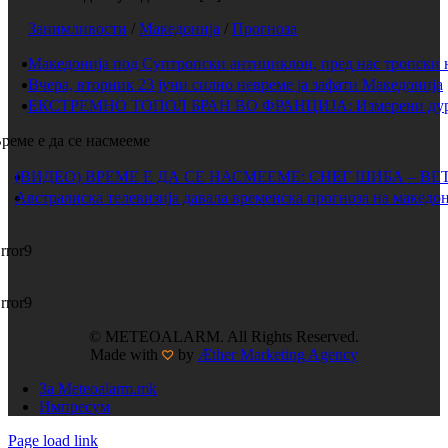
Занимливости
/
Македонија
/
Прогноза
Македонија под Суптропски антициклон, пред нас тропски 
Вчера, вторник 23 јуни силно невреме ја зафати Македонија
ЕКСТРЕМНО ТОПОЛ БРАН ВО ФРАНЦИЈА: Измерени дури 
реме е да се насмееме
(ВИДЕО) ВРЕМЕ Е ДА СЕ НАСМЕЕМЕ: СНЕГ ШИБА – ВЕ
Австралиска телевизија давала временска прогноза на македон
rror9
rror9
© METEOALARM. All Rights Reserved.
Made with
by
Æther Marketing Agency
За Meteoalarm.mk
Импресум
Page load link