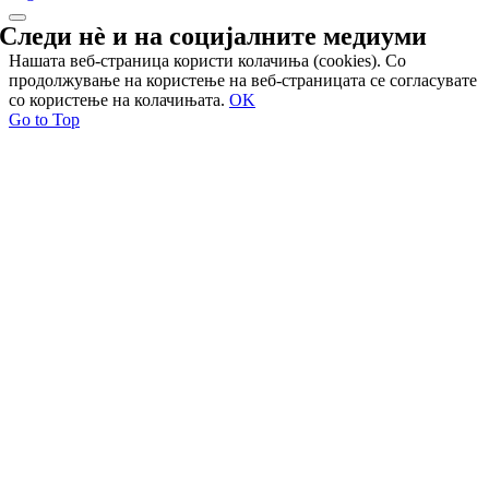
Следи нѐ и на
социјалните медиуми
Нашата веб-страница користи колачиња (cookies). Со
продолжување на користење на веб-страницата се согласувате
со користење на колачињата.
OK
Go to Top