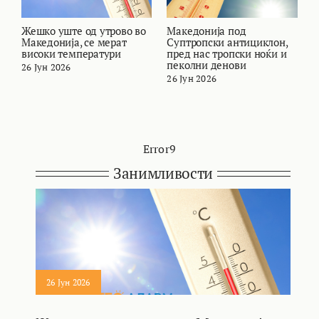
Жешко уште од утрово во
Македонија под
В
Македонија, се мерат
Суптропски антициклон,
т
високи температури
пред нас тропски ноќи и
и
пеколни денови
26 Јун 2026
2
26 Јун 2026
Error9
Занимливости
26 Јун 2026