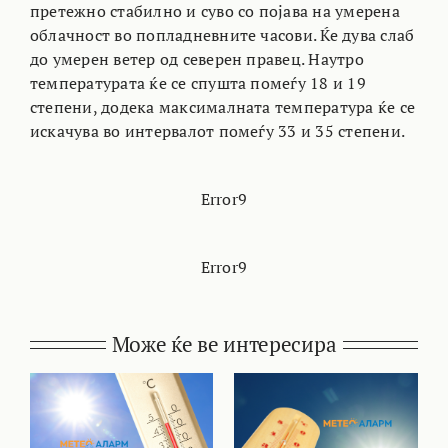
претежно стабилно и суво со појава на умерена
облачност во попладневните часови. Ќе дува слаб
до умерен ветер од северен правец. Наутро
температурата ќе се спушта помеѓу 18 и 19
степени, додека максималната температура ќе се
искачува во интервалот помеѓу 33 и 35 степени.
Error9
Error9
Може ќе ве интересира