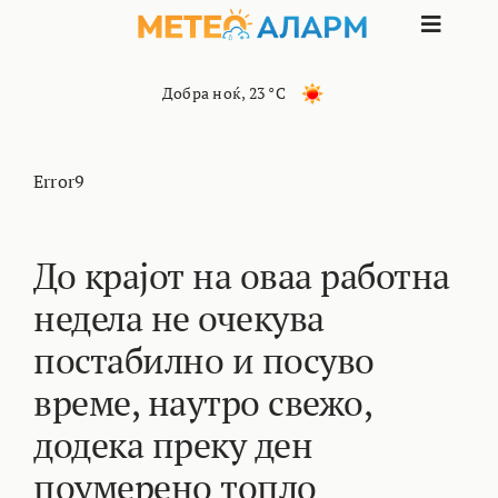
Skip
Toggle
to
content
Naviga
ПОЧЕТНА
Добра ноќ
,
23 °C
МАКЕДОНИЈА
Error9
ОСТАНАТИ РЕГИОНИ
До крајот на оваа работна
недела не очекува
ИНТЕРЕСНО
постабилно и посуво
КОНТАКТ
време, наутро свежо,
додека преку ден
МАРКЕТИНГ
поумерено топло