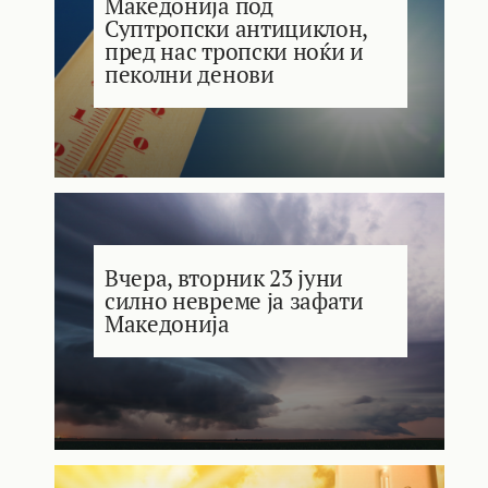
Македонија под
Суптропски антициклон,
пред нас тропски ноќи и
пеколни денови
Вчера, вторник 23 јуни
силно невреме ја зафати
Македонија