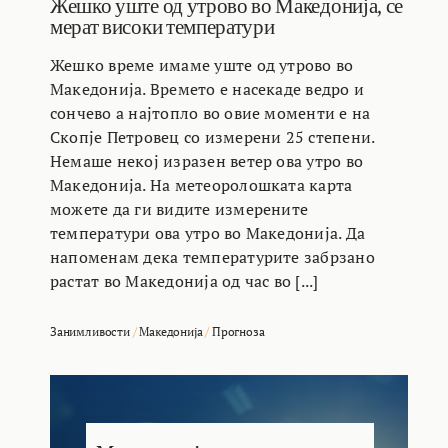
Жешко уште од утрово во Македонија, се
мерат високи температури
Жешко време имаме уште од утрово во
Македонија. Времето е насекаде ведро и
сончево а најтопло во овие моменти е на
Скопје Петровец со измерени 25 степени.
Немаше некој изразен ветер ова утро во
Македонија. На метеоролошката карта
можете да ги видите измерените
температури ова утро во Македонија. Да
напоменам дека температурите забрзано
растат во Македонија од час во [...]
Занимливости
/
Македонија
/
Прогноза