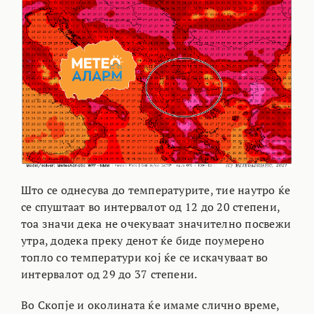
Што се однесува до температурите, тие наутро ќе
се спуштаат во интервалот од 12 до 20 степени,
тоа значи дека не очекуваат значително посвежи
утра, додека преку денот ќе биде поумерено
топло со температури кој ќе се искачуваат во
интервалот од 29 до 37 степени.
Во Скопје и околината ќе имаме слично време,