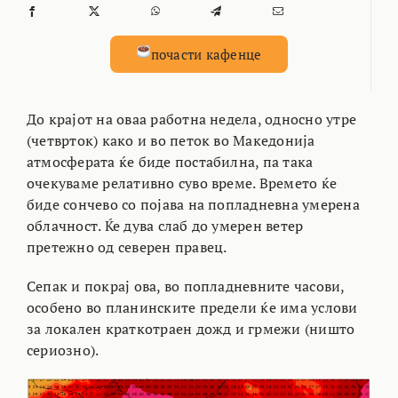
почасти кафенце
До крајот на оваа работна недела, односно утре
(четврток) како и во петок во Македонија
атмосферата ќе биде постабилна, па така
очекуваме релативно суво време. Времето ќе
биде сончево со појава на попладневна умерена
облачност. Ќе дува слаб до умерен ветер
претежно од северен правец.
Сепак и покрај ова, во попладневните часови,
особено во планинските предели ќе има услови
за локален краткотраен дожд и грмежи (ништо
сериозно).