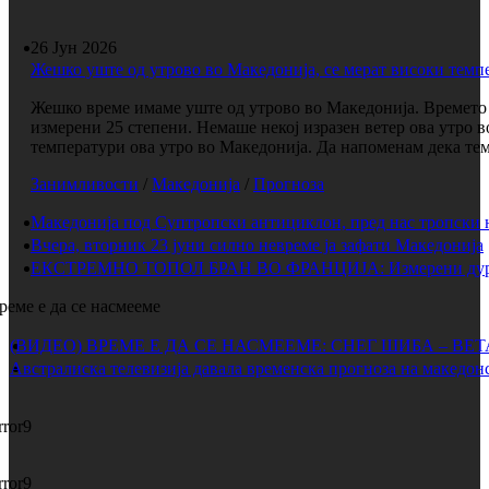
26 Јун 2026
Жешко уште од утрово во Македонија, се мерат високи темп
Жешко време имаме уште од утрово во Македонија. Времето е
измерени 25 степени. Немаше некој изразен ветер ова утро 
температури ова утро во Македонија. Да напоменам дека темп
Занимливости
/
Македонија
/
Прогноза
Македонија под Суптропски антициклон, пред нас тропски 
Вчера, вторник 23 јуни силно невреме ја зафати Македонија
ЕКСТРЕМНО ТОПОЛ БРАН ВО ФРАНЦИЈА: Измерени дури 
реме е да се насмееме
(ВИДЕО) ВРЕМЕ Е ДА СЕ НАСМЕЕМЕ: СНЕГ ШИБА – ВЕ
Австралиска телевизија давала временска прогноза на македонс
rror9
rror9