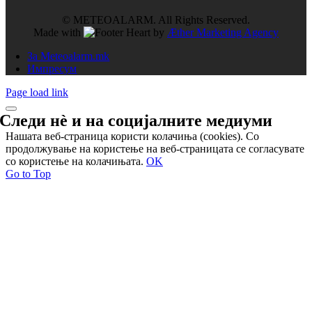
© METEOALARM. All Rights Reserved.
Made with
by
Æther Marketing Agency
За Meteoalarm.mk
Импресум
Page load link
Следи нѐ и на
социјалните медиуми
Нашата веб-страница користи колачиња (cookies). Со
продолжување на користење на веб-страницата се согласувате
со користење на колачињата.
OK
Go to Top