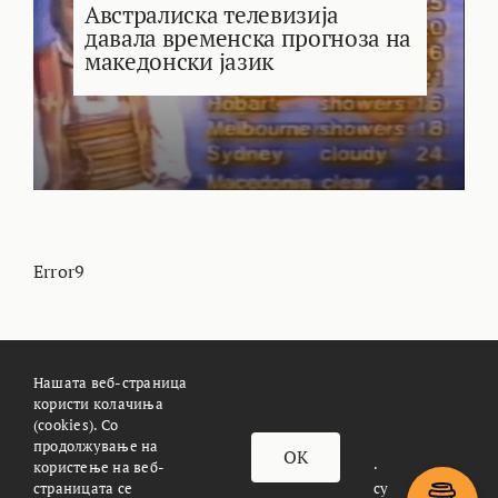
Австралиска телевизија
давала временска прогноза на
македонски јазик
Error9
Нашата веб-страница
користи колачиња
(cookies). Со
За Meteoalarm.mk
Импресум
продолжување на
OK
© METEOALARM. All Rights Reserved.
користење на веб-
Made with
by
Æther Marketing Agency
страницата се