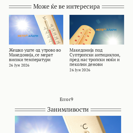
Може ќе ве интересира
Жешко уште од утрово во
Македонија под
В
Македонија, се мерат
Суптропски антициклон,
т
високи температури
пред нас тропски ноќи и
и
пеколни денови
26 Јун 2026
2
26 Јун 2026
Error9
Занимливости