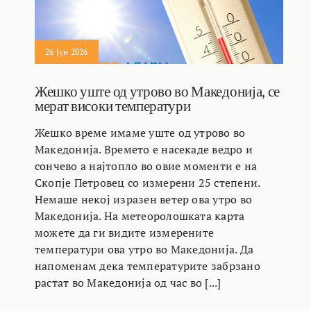
26 Јун 2026
Жешко уште од утрово во Македонија, се
мерат високи температури
Жешко време имаме уште од утрово во
Македонија. Времето е насекаде ведро и
сончево а најтопло во овие моменти е на
Скопје Петровец со измерени 25 степени.
Немаше некој изразен ветер ова утро во
Македонија. На метеоролошката карта
можете да ги видите измерените
температури ова утро во Македонија. Да
напоменам дека температурите забрзано
растат во Македонија од час во [...]