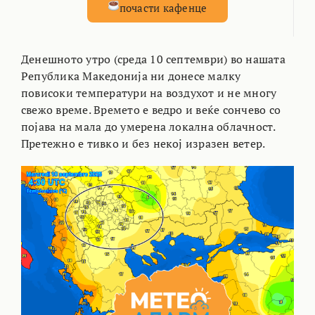
почасти кафенце
Денешното утро (среда 10 септември) во нашата
Република Македонија ни донесе малку
повисоки температури на воздухот и не многу
свежо време. Времето е ведро и веќе сончево со
појава на мала до умерена локална облачност.
Претежно е тивко и без некој изразен ветер.