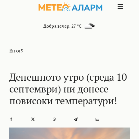
Skip
Toggle
to
content
Naviga
ПОЧЕТНА
Добра вечер
,
27 °C
МАКЕДОНИЈА
Error9
ОСТАНАТИ РЕГИОНИ
Денешното утро (среда 10
септември) ни донесе
ИНТЕРЕСНО
повисоки температури!
КОНТАКТ
МАРКЕТИНГ